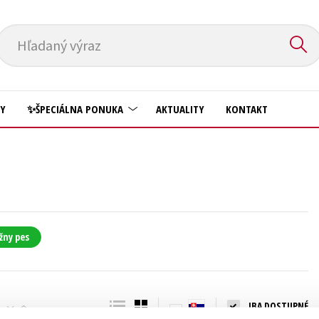
Hľadaný výraz
HY
✨ŠPECIÁLNA PONUKA
AKTUALITY
KONTAKT
Predškoláci
Komiks
Príroda a záhrada
Krížovky
Prírodné vedy
Kuchárske knihy
Technické vedy
žny pes
New Adult
Učebnice
Obchod a ekonómia
Umenie a kultúra
Ostatné
IBA DOSTUPNÉ
Výchova a pedagogika