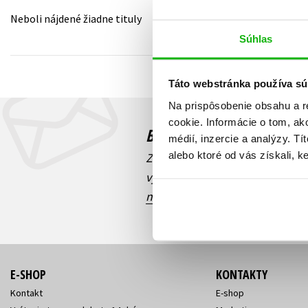
Neboli nájdené žiadne tituly
Humanitné a spoločenské ve
Auto - moto
Súhlas
Jazyky
Beletria pre deti
Kalendáre, diáre
Táto webstránka používa sú
Beletria pre dospelých
Kariéra a osobný rozvoj
Na prispôsobenie obsahu a r
cookie. Informácie o tom, ak
Budete to vedieť ako prv
médií, inzercie a analýzy. Tí
alebo ktoré od vás získali, ke
Zaujíma Vás, aký knižný hit prá
výhodná zľava, aká beží súťaž 
našich e-mailových noviniek
!
E-SHOP
KONTAKTY
Kontakt
E-shop