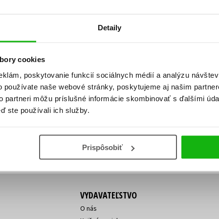
Počítače
dy
Young adult
Poézia
Detaily
Young adult (SK)
Populárno - náučná pre dospelých
Zdravie a životný štýl
Populárno - náučné pre deti
bory cookies
eklám, poskytovanie funkcií sociálnych médií a analýzu návšte
o používate naše webové stránky, poskytujeme aj našim partner
ý!
to partneri môžu príslušné informácie skombinovať s ďalšími údaj
Všetky tituly
Vaša
Vaša
ď ste používali ich služby.
ve vychádza, na aký tovar je
emailová
emailová
Vaša emailová adresa
adresa
adresa
o ceny?
Prihláste sa k odberu
Prispôsobiť
VYDAVATEĽSTVO
O nás