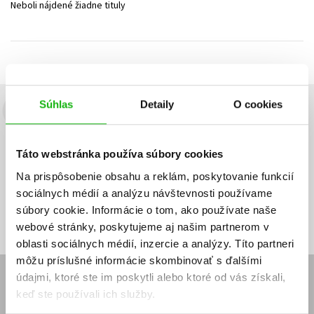
Neboli nájdené žiadne tituly
Technické vedy
Učebnice
Umenie a kultúra
Výchova a pedagogika
Young adult
Young adult (SK)
Zdravie a životný štýl
Všetky tituly
Súhlas
Detaily
O cookies
Budete to vedieť ako prvý!
Zaujíma Vás, aký knižný hit práve vychádza, na aký tovar je
Táto webstránka používa súbory cookies
výhodná zľava, aká beží súťaž o ceny?
Prihláste sa k odberu našich
e-mailových noviniek
!
Na prispôsobenie obsahu a reklám, poskytovanie funkcií
sociálnych médií a analýzu návštevnosti používame
Vaša
Vaša
Prihlásiť sa
emailová
emailová
Vaša emailová adresa
súbory cookie. Informácie o tom, ako používate naše
adresa
adresa
webové stránky, poskytujeme aj našim partnerom v
oblasti sociálnych médií, inzercie a analýzy. Títo partneri
môžu príslušné informácie skombinovať s ďalšími
údajmi, ktoré ste im poskytli alebo ktoré od vás získali,
E-SHOP
keď ste používali ich služby.
Kontakt
Reklamačný poriadok