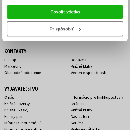
Vrátenie tovaru v lehote 14 dní
Súhlas so spracovaním
Cenník dopravy
osobných údajov
Povoliť všetko
FAQ
Ochrana súkromia
Spôsoby doručenia a platby
Nakupujte výhodne
Všeobecné obchodné
Prispôsobiť
podmienky
KONTAKTY
E-shop
Redakcia
Marketing
Knižné kluby
Obchodné oddelenie
Vedenie spoločnosti
VYDAVATEĽSTVO
O nás
Informácie pre kníhkupectvá a
Knižné novinky
knižnice
Knižné ukážky
Knižné kluby
Edičný plán
Naši autori
Informácie pre médiá
Kariéra
Informácie pre autorov
Kniha na zákazku