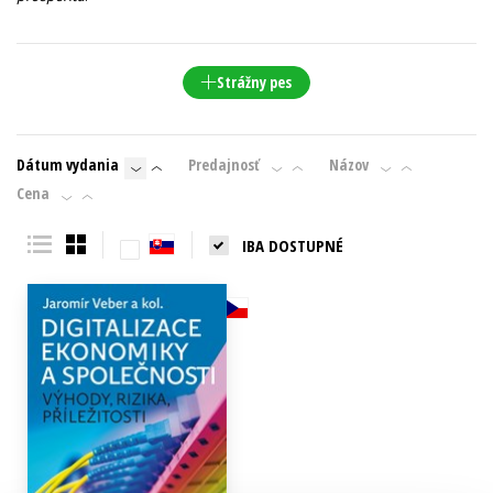
Technické vedy
Učebnice
Umenie a kultúra
Výchova a pedagogika
Young adult
Young adult (SK)
Strážny pes
Zdravie a životný štýl
Všetky tituly
Dátum vydania
Predajnosť
Názov
Cena
IBA DOSTUPNÉ