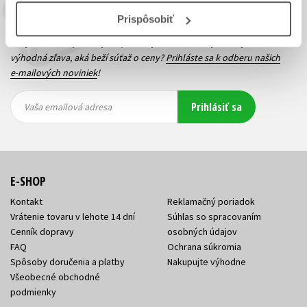
Budete to vedieť ako prvý!
Prispôsobiť
Zaujíma Vás, aký knižný hit práve vychádza, na aký tovar je
výhodná zľava, aká beží súťaž o ceny?
Prihláste sa k odberu našich
e-mailových noviniek
!
Vaša
Vaša
Prihlásiť sa
emailová
emailová
Vaša emailová adresa
adresa
adresa
E-SHOP
Kontakt
Reklamačný poriadok
Vrátenie tovaru v lehote 14 dní
Súhlas so spracovaním
Cenník dopravy
osobných údajov
FAQ
Ochrana súkromia
Spôsoby doručenia a platby
Nakupujte výhodne
Všeobecné obchodné
podmienky