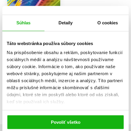
Súhlas
Detaily
O cookies
Digitalizace ekonomiky a
společnosti
Jaromír Veber
Táto webstránka používa súbory cookies
12,32 €
Na prispôsobenie obsahu a reklám, poskytovanie funkcií
Do košíka
sociálnych médií a analýzu návštevnosti používame
súbory cookie. Informácie o tom, ako používate naše
webové stránky, poskytujeme aj našim partnerom v
oblasti sociálnych médií, inzercie a analýzy. Títo partneri
môžu príslušné informácie skombinovať s ďalšími
Zobraz záznamov
údajmi, ktoré ste im poskytli alebo ktoré od vás získali,
Zobrazujem 1 až 1 z celkových 1 záznamov
keď ste používali ich služby.
Predchádzajúci
1
Ďalší
Povoliť všetko