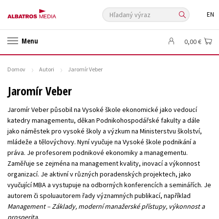
Hľadaný výraz
EN
🛍️ Darčekové poukazy
✍️Knihy s podpisom
Menu
0,00 €
🎁 Limitované balíčky
🔥 Výhodné predpredaje
🏷️ Zlacnené knihy
⚔️ Zaklínač na CD
🔖Outlet knihy
Domov
Autori
Jaromír Veber
Auto - moto
Beletria pre deti
Beletria pre dospelých
Jaromír Veber
Cestovanie
Darčekové publikácie
Digitálna fotografia
Jaromír Veber působil na Vysoké škole ekonomické jako vedoucí
Doplnkový sortiment
Ezoterika a duchovný svet
katedry managementu, děkan Podnikohospodářské fakulty a dále
jako náměstek pro vysoké školy a výzkum na Ministerstvu školství,
História a military
Hobby
Humanitné a spoločenské vedy
mládeže a tělovýchovy. Nyní vyučuje na Vysoké škole podnikání a
Jazyky
Kalendáre, diáre
Kariéra a osobný rozvoj
Komiks
práva. Je profesorem podnikové ekonomiky a managementu.
Zaměřuje se zejména na management kvality, inovací a výkonnost
Krížovky
Kuchárske knihy
New Adult
Obchod a ekonómia
organizací. Je aktivní v různých poradenských projektech, jako
Ostatné
Počítače
Poézia
vyučující MBA a vystupuje na odborných konferencích a seminářích. Je
autorem či spoluautorem řady významných publikací, například
Populárno - náučná pre dospelých
Populárno - náučné pre deti
Management – Základy, moderní manažerské přístupy, výkonnost a
Predškoláci
Príroda a záhrada
Prírodné vedy
prosperita
.