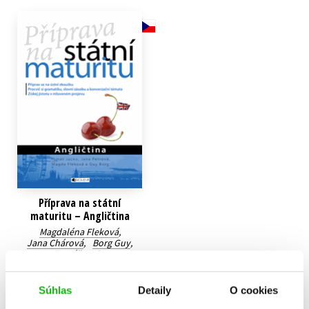
Technické vedy
Učebnice
Umenie a kultúra
Výchova a pedagogika
Young adult
Young adult (SK)
Zdravie a životný štýl
Všetky tituly
Příprava na státní
maturitu – Angličtina
Magdaléna Fleková
,
Jana Chárová
,
Borg Guy
,
Tomáš Jacko
6,79 €
Súhlas
Detaily
O cookies
Do košíka