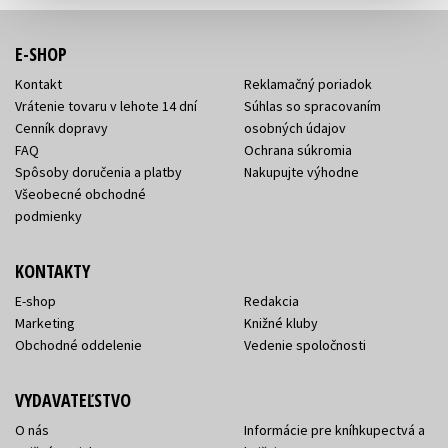
E-SHOP
Kontakt
Reklamačný poriadok
Vrátenie tovaru v lehote 14 dní
Súhlas so spracovaním
Cenník dopravy
osobných údajov
FAQ
Ochrana súkromia
Spôsoby doručenia a platby
Nakupujte výhodne
Všeobecné obchodné
podmienky
KONTAKTY
E-shop
Redakcia
Marketing
Knižné kluby
Obchodné oddelenie
Vedenie spoločnosti
VYDAVATEĽSTVO
O nás
Informácie pre kníhkupectvá a