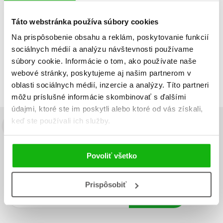
Táto webstránka používa súbory cookies
Na prispôsobenie obsahu a reklám, poskytovanie funkcií
Zobraz záznamov
sociálnych médií a analýzu návštevnosti používame
Zobrazujem 1 až 1 z celkových 1 záznamov
súbory cookie. Informácie o tom, ako používate naše
webové stránky, poskytujeme aj našim partnerom v
Predchádzajúci
1
Ďalší
oblasti sociálnych médií, inzercie a analýzy. Títo partneri
môžu príslušné informácie skombinovať s ďalšími
údajmi, ktoré ste im poskytli alebo ktoré od vás získali,
keď ste používali ich služby.
Budete to vedieť ako prvý!
Zaujíma Vás, aký knižný hit práve vychádza, na aký tovar je
Povoliť všetko
výhodná zľava, aká beží súťaž o ceny?
Prihláste sa k odberu našich
e-mailových noviniek
!
Prispôsobiť
Vaša
Vaša
Prihlásiť sa
emailová
emailová
Vaša emailová adresa
adresa
adresa