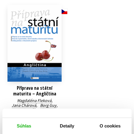
Technické vedy
Učebnice
Umenie a kultúra
Výchova a pedagogika
Young adult
Young adult (SK)
Zdravie a životný štýl
Všetky tituly
Příprava na státní
maturitu – Angličtina
Magdaléna Fleková
,
Jana Chárová
,
Borg Guy
,
Tomáš Jacko
6,79 €
Súhlas
Detaily
O cookies
Do košíka