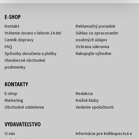
E-SHOP
Kontakt
Reklamačný poriadok
Vrátenie tovaru v lehote 14 dní
Súhlas so spracovaním
Cenník dopravy
osobných údajov
FAQ
Ochrana súkromia
Spôsoby doručenia a platby
Nakupujte výhodne
Všeobecné obchodné
podmienky
KONTAKTY
E-shop
Redakcia
Marketing
Knižné kluby
Obchodné oddelenie
Vedenie spoločnosti
VYDAVATEĽSTVO
O nás
Informácie pre kníhkupectvá a