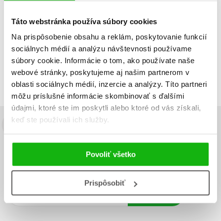
Táto webstránka používa súbory cookies
Na prispôsobenie obsahu a reklám, poskytovanie funkcií
Zobraz záznamov
sociálnych médií a analýzu návštevnosti používame
Zobrazujem 1 až 1 z celkových 1 záznamov
súbory cookie. Informácie o tom, ako používate naše
webové stránky, poskytujeme aj našim partnerom v
Predchádzajúci
1
Ďalší
oblasti sociálnych médií, inzercie a analýzy. Títo partneri
môžu príslušné informácie skombinovať s ďalšími
údajmi, ktoré ste im poskytli alebo ktoré od vás získali,
keď ste používali ich služby.
Budete to vedieť ako prvý!
Zaujíma Vás, aký knižný hit práve vychádza, na aký tovar je
Povoliť všetko
výhodná zľava, aká beží súťaž o ceny?
Prihláste sa k odberu našich
e-mailových noviniek
!
Prispôsobiť
Vaša
Vaša
Prihlásiť sa
emailová
emailová
Vaša emailová adresa
adresa
adresa