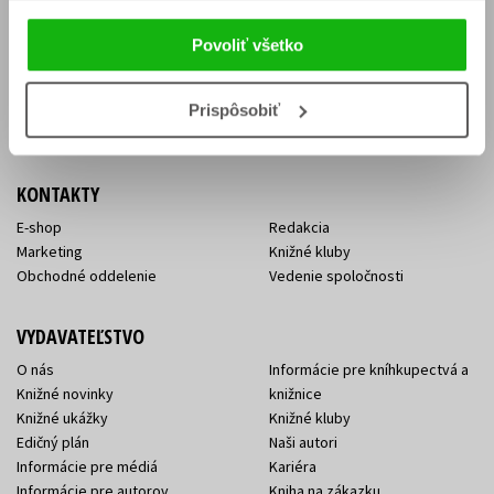
Vrátenie tovaru v lehote 14 dní
Súhlas so spracovaním
Cenník dopravy
osobných údajov
Povoliť všetko
FAQ
Ochrana súkromia
Spôsoby doručenia a platby
Nakupujte výhodne
Všeobecné obchodné
Prispôsobiť
podmienky
KONTAKTY
E-shop
Redakcia
Marketing
Knižné kluby
Obchodné oddelenie
Vedenie spoločnosti
VYDAVATEĽSTVO
O nás
Informácie pre kníhkupectvá a
Knižné novinky
knižnice
Knižné ukážky
Knižné kluby
Edičný plán
Naši autori
Informácie pre médiá
Kariéra
Informácie pre autorov
Kniha na zákazku