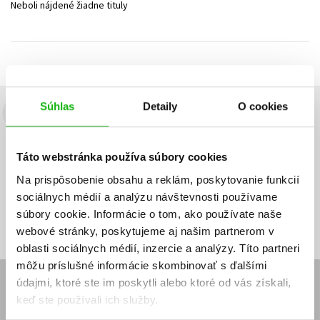
Neboli nájdené žiadne tituly
Technické vedy
Učebnice
Umenie a kultúra
Výchova a pedagogika
Young adult
Young adult (SK)
Zdravie a životný štýl
Všetky tituly
Súhlas
Detaily
O cookies
Budete to vedieť ako prvý!
Zaujíma Vás, aký knižný hit práve vychádza, na aký tovar je
Táto webstránka používa súbory cookies
výhodná zľava, aká beží súťaž o ceny?
Prihláste sa k odberu našich
e-mailových noviniek
!
Na prispôsobenie obsahu a reklám, poskytovanie funkcií
sociálnych médií a analýzu návštevnosti používame
Vaša
Vaša
Prihlásiť sa
emailová
emailová
Vaša emailová adresa
súbory cookie. Informácie o tom, ako používate naše
adresa
adresa
webové stránky, poskytujeme aj našim partnerom v
oblasti sociálnych médií, inzercie a analýzy. Títo partneri
môžu príslušné informácie skombinovať s ďalšími
údajmi, ktoré ste im poskytli alebo ktoré od vás získali,
E-SHOP
keď ste používali ich služby.
Kontakt
Reklamačný poriadok