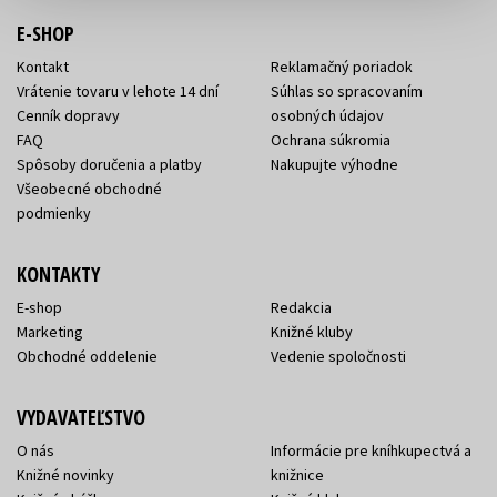
E-SHOP
Kontakt
Reklamačný poriadok
Vrátenie tovaru v lehote 14 dní
Súhlas so spracovaním
Cenník dopravy
osobných údajov
FAQ
Ochrana súkromia
Spôsoby doručenia a platby
Nakupujte výhodne
Všeobecné obchodné
podmienky
KONTAKTY
E-shop
Redakcia
Marketing
Knižné kluby
Obchodné oddelenie
Vedenie spoločnosti
VYDAVATEĽSTVO
O nás
Informácie pre kníhkupectvá a
Knižné novinky
knižnice