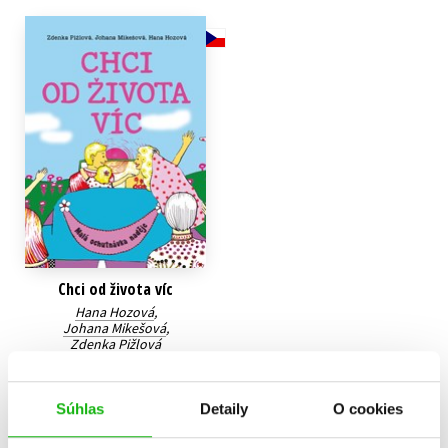
Technické vedy
Učebnice
Umenie a kultúra
Výchova a pedagogika
Young adult
Young adult (SK)
Zdravie a životný štýl
Všetky tituly
Chci od života víc
Hana Hozová
,
Johana Mikešová
,
Zdenka Pižlová
10,19 €
Súhlas
Detaily
O cookies
Do košíka