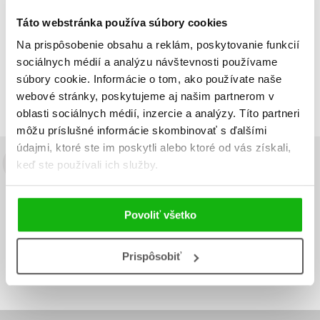
Táto webstránka používa súbory cookies
Na prispôsobenie obsahu a reklám, poskytovanie funkcií
Zobraz záznamov
sociálnych médií a analýzu návštevnosti používame
Zobrazujem 1 až 1 z celkových 1 záznamov
súbory cookie. Informácie o tom, ako používate naše
Predchádzajúci
1
Ďalší
webové stránky, poskytujeme aj našim partnerom v
oblasti sociálnych médií, inzercie a analýzy. Títo partneri
môžu príslušné informácie skombinovať s ďalšími
údajmi, ktoré ste im poskytli alebo ktoré od vás získali,
keď ste používali ich služby.
Budete to vedieť ako prvý!
Zaujíma Vás, aký knižný hit práve vychádza, na aký tovar je
výhodná zľava, aká beží súťaž o ceny?
Prihláste sa k odberu našich
Povoliť všetko
e-mailových noviniek
!
Vaša
Vaša
Prispôsobiť
Prihlásiť sa
emailová
emailová
Vaša emailová adresa
adresa
adresa