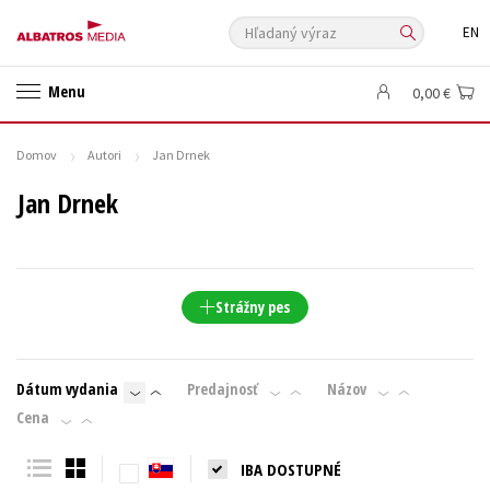
Hľadaný výraz
EN
🛍️ Darčekové poukazy
✍️Knihy s podpisom
Menu
0,00 €
🎁 Limitované balíčky
🔥 Výhodné predpredaje
🏷️ Zlacnené knihy
⚔️ Zaklínač na CD
🔖Outlet knihy
Domov
Autori
Jan Drnek
Auto - moto
Beletria pre deti
Beletria pre dospelých
Jan Drnek
Cestovanie
Darčekové publikácie
Digitálna fotografia
Doplnkový sortiment
Ezoterika a duchovný svet
História a military
Hobby
Humanitné a spoločenské vedy
Strážny pes
Jazyky
Kalendáre, diáre
Kariéra a osobný rozvoj
Komiks
Krížovky
Kuchárske knihy
New Adult
Obchod a ekonómia
Dátum vydania
Predajnosť
Názov
Ostatné
Počítače
Poézia
Cena
Populárno - náučná pre dospelých
Populárno - náučné pre deti
IBA DOSTUPNÉ
Predškoláci
Príroda a záhrada
Prírodné vedy