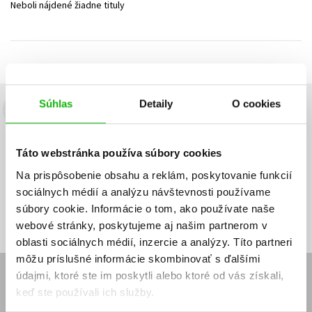
Neboli nájdené žiadne tituly
Technické vedy
Učebnice
Umenie a kultúra
Výchova a pedagogika
Young adult
Young adult (SK)
Zdravie a životný štýl
Všetky tituly
Súhlas
Detaily
O cookies
Budete to vedieť ako prvý!
Zaujíma Vás, aký knižný hit práve vychádza, na aký tovar je
Táto webstránka používa súbory cookies
výhodná zľava, aká beží súťaž o ceny?
Prihláste sa k odberu našich
e-mailových noviniek
!
Na prispôsobenie obsahu a reklám, poskytovanie funkcií
sociálnych médií a analýzu návštevnosti používame
Vaša
Vaša
Prihlásiť sa
emailová
emailová
Vaša emailová adresa
súbory cookie. Informácie o tom, ako používate naše
adresa
adresa
webové stránky, poskytujeme aj našim partnerom v
oblasti sociálnych médií, inzercie a analýzy. Títo partneri
môžu príslušné informácie skombinovať s ďalšími
údajmi, ktoré ste im poskytli alebo ktoré od vás získali,
E-SHOP
keď ste používali ich služby.
Kontakt
Reklamačný poriadok