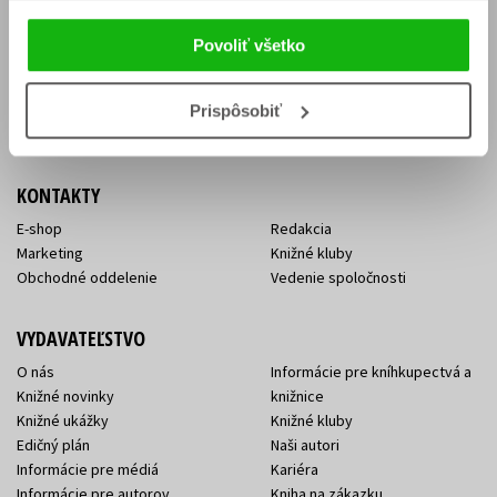
Vrátenie tovaru v lehote 14 dní
Súhlas so spracovaním
Cenník dopravy
osobných údajov
Povoliť všetko
FAQ
Ochrana súkromia
Spôsoby doručenia a platby
Nakupujte výhodne
Všeobecné obchodné
Prispôsobiť
podmienky
KONTAKTY
E-shop
Redakcia
Marketing
Knižné kluby
Obchodné oddelenie
Vedenie spoločnosti
VYDAVATEĽSTVO
O nás
Informácie pre kníhkupectvá a
Knižné novinky
knižnice
Knižné ukážky
Knižné kluby
Edičný plán
Naši autori
Informácie pre médiá
Kariéra
Informácie pre autorov
Kniha na zákazku