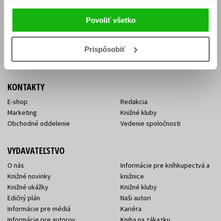
Vrátenie tovaru v lehote 14 dní
Súhlas so spracovaním
Cenník dopravy
osobných údajov
Povoliť všetko
FAQ
Ochrana súkromia
Spôsoby doručenia a platby
Nakupujte výhodne
Všeobecné obchodné
Prispôsobiť
podmienky
KONTAKTY
E-shop
Redakcia
Marketing
Knižné kluby
Obchodné oddelenie
Vedenie spoločnosti
VYDAVATEĽSTVO
O nás
Informácie pre kníhkupectvá a
Knižné novinky
knižnice
Knižné ukážky
Knižné kluby
Edičný plán
Naši autori
Informácie pre médiá
Kariéra
Informácie pre autorov
Kniha na zákazku