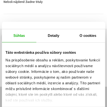
Neboli nájdené žiadne tituly
Technické vedy
Učebnice
Umenie a kultúra
Výchova a pedagogika
Young adult
Young adult (SK)
Zdravie a životný štýl
Všetky tituly
Súhlas
Detaily
O cookies
Budete to vedieť ako prvý!
Zaujíma Vás, aký knižný hit práve vychádza, na aký tovar je
Táto webstránka používa súbory cookies
výhodná zľava, aká beží súťaž o ceny?
Prihláste sa k odberu našich
e-mailových noviniek
!
Na prispôsobenie obsahu a reklám, poskytovanie funkcií
sociálnych médií a analýzu návštevnosti používame
Vaša
Vaša
Prihlásiť sa
emailová
emailová
Vaša emailová adresa
súbory cookie. Informácie o tom, ako používate naše
adresa
adresa
webové stránky, poskytujeme aj našim partnerom v
oblasti sociálnych médií, inzercie a analýzy. Títo partneri
môžu príslušné informácie skombinovať s ďalšími
údajmi, ktoré ste im poskytli alebo ktoré od vás získali,
E-SHOP
keď ste používali ich služby.
Kontakt
Reklamačný poriadok