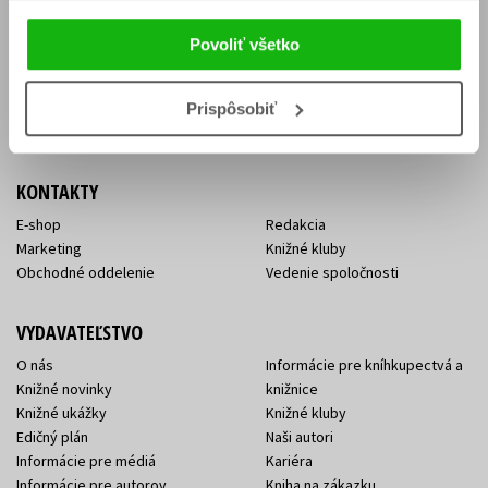
Vrátenie tovaru v lehote 14 dní
Súhlas so spracovaním
Cenník dopravy
osobných údajov
Povoliť všetko
FAQ
Ochrana súkromia
Spôsoby doručenia a platby
Nakupujte výhodne
Všeobecné obchodné
Prispôsobiť
podmienky
KONTAKTY
E-shop
Redakcia
Marketing
Knižné kluby
Obchodné oddelenie
Vedenie spoločnosti
VYDAVATEĽSTVO
O nás
Informácie pre kníhkupectvá a
Knižné novinky
knižnice
Knižné ukážky
Knižné kluby
Edičný plán
Naši autori
Informácie pre médiá
Kariéra
Informácie pre autorov
Kniha na zákazku