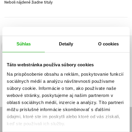
Neboli nájdené žiadne tituly
Technické vedy
Učebnice
Umenie a kultúra
Výchova a pedagogika
Young adult
Young adult (SK)
Zdravie a životný štýl
Všetky tituly
Súhlas
Detaily
O cookies
Budete to vedieť ako prvý!
Zaujíma Vás, aký knižný hit práve vychádza, na aký tovar je
Táto webstránka používa súbory cookies
výhodná zľava, aká beží súťaž o ceny?
Prihláste sa k odberu našich
e-mailových noviniek
!
Na prispôsobenie obsahu a reklám, poskytovanie funkcií
sociálnych médií a analýzu návštevnosti používame
Vaša
Vaša
Prihlásiť sa
emailová
emailová
Vaša emailová adresa
súbory cookie. Informácie o tom, ako používate naše
adresa
adresa
webové stránky, poskytujeme aj našim partnerom v
oblasti sociálnych médií, inzercie a analýzy. Títo partneri
môžu príslušné informácie skombinovať s ďalšími
údajmi, ktoré ste im poskytli alebo ktoré od vás získali,
E-SHOP
keď ste používali ich služby.
Kontakt
Reklamačný poriadok