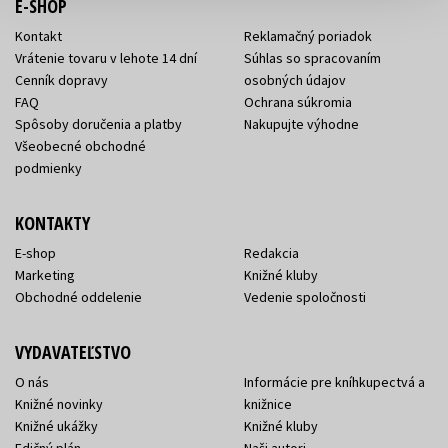
E-SHOP
Kontakt
Reklamačný poriadok
Vrátenie tovaru v lehote 14 dní
Súhlas so spracovaním
Cenník dopravy
osobných údajov
FAQ
Ochrana súkromia
Spôsoby doručenia a platby
Nakupujte výhodne
Všeobecné obchodné
podmienky
KONTAKTY
E-shop
Redakcia
Marketing
Knižné kluby
Obchodné oddelenie
Vedenie spoločnosti
VYDAVATEĽSTVO
O nás
Informácie pre kníhkupectvá a
Knižné novinky
knižnice
Knižné ukážky
Knižné kluby