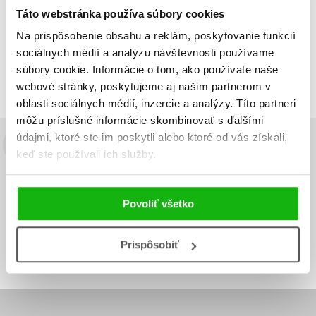
Táto webstránka používa súbory cookies
Zobraz záznamov
Na prispôsobenie obsahu a reklám, poskytovanie funkcií
Zobrazujem 1 až 1 z celkových 1 záznamov
sociálnych médií a analýzu návštevnosti používame
súbory cookie. Informácie o tom, ako používate naše
Predchádzajúci
1
Ďalší
webové stránky, poskytujeme aj našim partnerom v
oblasti sociálnych médií, inzercie a analýzy. Títo partneri
môžu príslušné informácie skombinovať s ďalšími
údajmi, ktoré ste im poskytli alebo ktoré od vás získali,
Budete to vedieť ako prvý!
keď ste používali ich služby.
Zaujíma Vás, aký knižný hit práve vychádza, na aký tovar je
výhodná zľava, aká beží súťaž o ceny?
Prihláste sa k odberu našich
Povoliť všetko
e-mailových noviniek
!
Vaša
Vaša
Prihlásiť sa
emailová
emailová
Vaša emailová adresa
Prispôsobiť
adresa
adresa