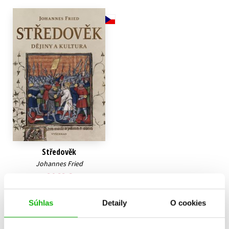
Technické vedy
Učebnice
Umenie a kultúra
Výchova a pedagogika
Young adult
Young adult (SK)
Zdravie a životný štýl
Všetky tituly
Středověk
Johannes Fried
24,22 €
Do košíka
Súhlas
Detaily
O cookies