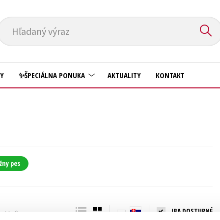
Hľadaný výraz
HY
✨ŠPECIÁLNA PONUKA
AKTUALITY
KONTAKT
Predškoláci
Komiks
Príroda a záhrada
Krížovky
Prírodné vedy
Kuchárske knihy
Technické vedy
žny pes
New Adult
Učebnice
Obchod a ekonómia
Umenie a kultúra
Ostatné
IBA DOSTUPNÉ
Výchova a pedagogika