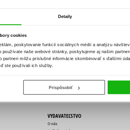
Počítače
dy
Young adult
Poézia
Detaily
Young adult (SK)
Populárno - náučná pre dospelých
Zdravie a životný štýl
Populárno - náučné pre deti
bory cookies
eklám, poskytovanie funkcií sociálnych médií a analýzu návšte
o používate naše webové stránky, poskytujeme aj našim partner
ý!
to partneri môžu príslušné informácie skombinovať s ďalšími údaj
Všetky tituly
Vaša
Vaša
ď ste používali ich služby.
ve vychádza, na aký tovar je
emailová
emailová
Vaša emailová adresa
adresa
adresa
o ceny?
Prihláste sa k odberu
Prispôsobiť
VYDAVATEĽSTVO
O nás