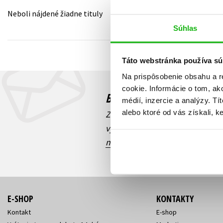
Neboli nájdené žiadne tituly
Humanitné a spoločenské ve
Auto - moto
Súhlas
Jazyky
Beletria pre deti
Kalendáre, diáre
Táto webstránka používa sú
Beletria pre dospelých
Kariéra a osobný rozvoj
Na prispôsobenie obsahu a r
cookie. Informácie o tom, ak
Budete to vedieť ako prv
médií, inzercie a analýzy. Tí
alebo ktoré od vás získali, ke
Zaujíma Vás, aký knižný hit prá
výhodná zľava, aká beží súťaž 
našich e-mailových noviniek
!
E-SHOP
KONTAKTY
Kontakt
E-shop