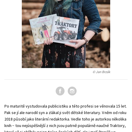
Technické vedy
Učebnice
Umenie a kultúra
Výchova a pedagogika
Young adult
Young adult (SK)
Zdravie a životný štýl
Všetky tituly
© Jan Brzák
Po maturitě vystudovala publicistiku a této profesi se věnovala 15 let.
Pak se jí ale narodil syn a zlákal ji svět dětské literatury. V něm od roku
2018 působí jako literární redaktorka. Vedle toho je autorkou několika
knih − tou nejúspěšnější z nich jsou patrně populárně-naučné Traktory,