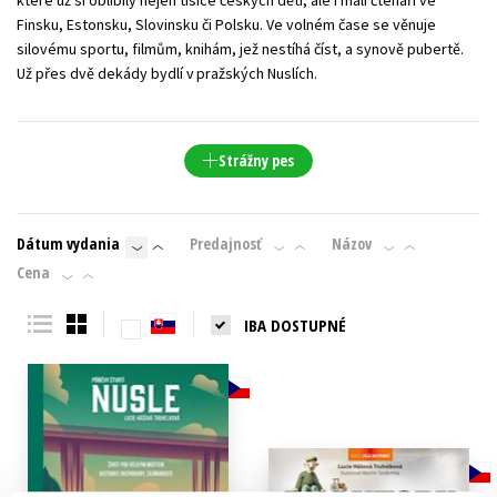
které už si oblíbily nejen tisíce českých dětí, ale i malí čtenáři ve
Finsku, Estonsku, Slovinsku či Polsku. Ve volném čase se věnuje
silovému sportu, filmům, knihám, jež nestíhá číst, a synově pubertě.
Už přes dvě dekády bydlí v pražských Nuslích.
Strážny pes
Dátum vydania
Predajnosť
Názov
Cena
IBA DOSTUPNÉ