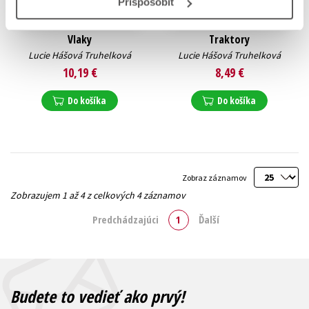
Prispôsobiť
Vlaky
Traktory
Lucie Hášová Truhelková
Lucie Hášová Truhelková
10,19 €
8,49 €
Do košíka
Do košíka
Zobraz záznamov
Zobrazujem 1 až 4 z celkových 4 záznamov
Predchádzajúci
1
Ďalší
Budete to vedieť ako prvý!