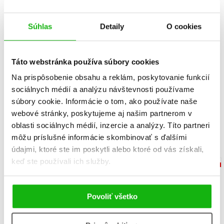
Súhlas
Detaily
O cookies
Táto webstránka používa súbory cookies
Na prispôsobenie obsahu a reklám, poskytovanie funkcií
Příběhy čtvrtí: Nusle
Traktory
sociálnych médií a analýzu návštevnosti používame
Lucie Hášová Truhelková
Lucie Hášová Truhelková
14,02 €
10,19 €
súbory cookie. Informácie o tom, ako používate naše
webové stránky, poskytujeme aj našim partnerom v
Do košíka
Do košíka
oblasti sociálnych médií, inzercie a analýzy. Títo partneri
môžu príslušné informácie skombinovať s ďalšími
údajmi, ktoré ste im poskytli alebo ktoré od vás získali,
keď ste používali ich služby.
Povoliť všetko