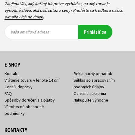
Zaujíma Vás, aký knižný hit práve vychádza, na aký tovar je
výhodná zľava, aká beží súťaž o ceny?
Prihláste sa k odberu našich
e-mailových noviniek
!
Vaša
Vaša
Prihlásiť sa
emailová
emailová
Vaša emailová adresa
adresa
adresa
E-SHOP
Kontakt
Reklamačný poriadok
Vrátenie tovaru v lehote 14 dní
Súhlas so spracovaním
Cenník dopravy
osobných údajov
FAQ
Ochrana súkromia
Spôsoby doručenia a platby
Nakupujte výhodne
Všeobecné obchodné
podmienky
KONTAKTY