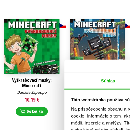
Humanitné a spoločenské ve
Auto - moto
Jazyky
Beletria pre deti
Kalendáre, diáre
Beletria pre dospelých
Kariéra a osobný rozvoj
Vyškrabovací masky:
Vyškrabovací karty:
Súhlas
Minecraft
Minecraft
Daniele Sapuppo
Daniele Sapuppo
10,19 €
9,17 €
Táto webstránka používa sú
Na prispôsobenie obsahu a r
Do košíka
Do košíka
cookie. Informácie o tom, ak
médií, inzercie a analýzy. Tí
alebo ktoré od vás získali, ke