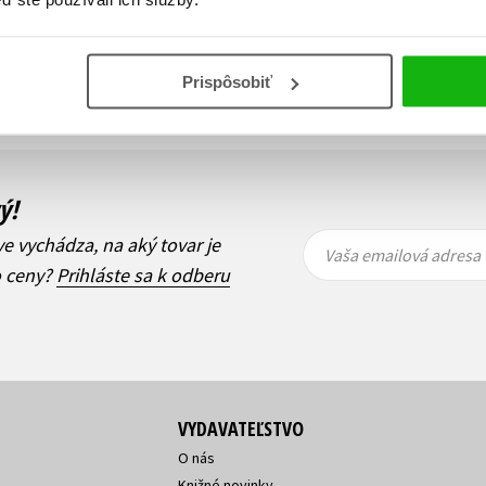
Zobraz záznamov
Prispôsobiť
i
1
Ďalší
ý!
Vaša
Vaša
ve vychádza, na aký tovar je
emailová
emailová
Vaša emailová adresa
adresa
adresa
o ceny?
Prihláste sa k odberu
VYDAVATEĽSTVO
O nás
Knižné novinky