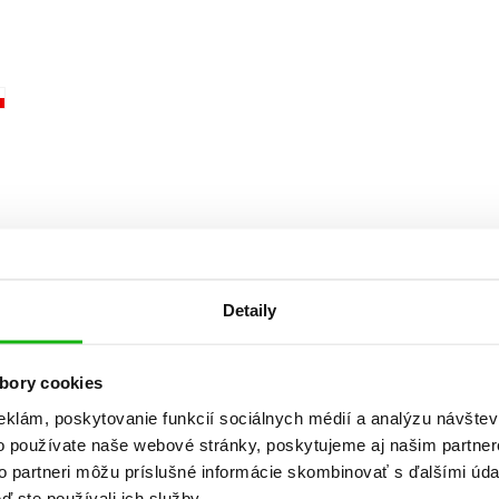
Počítače
dy
Young adult
Poézia
Young adult (SK)
Populárno - náučná pre dospelých
Zdravie a životný štýl
Populárno - náučné pre deti
Všetky tituly
Detaily
bory cookies
eklám, poskytovanie funkcií sociálnych médií a analýzu návšte
o používate naše webové stránky, poskytujeme aj našim partner
to partneri môžu príslušné informácie skombinovať s ďalšími údaj
ď ste používali ich služby.