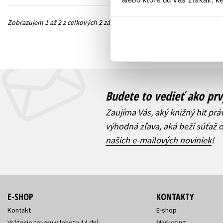
Zobrazujem 1 až 2 z celkových 2 záznamov
Predchádzajúc
Budete to vedieť ako prv
Zaujíma Vás, aký knižný hit prá
výhodná zľava, aká beží súťaž 
našich e-mailových noviniek
!
E-SHOP
KONTAKTY
Kontakt
E-shop
Vrátenie tovaru v lehote 14 dní
Marketing