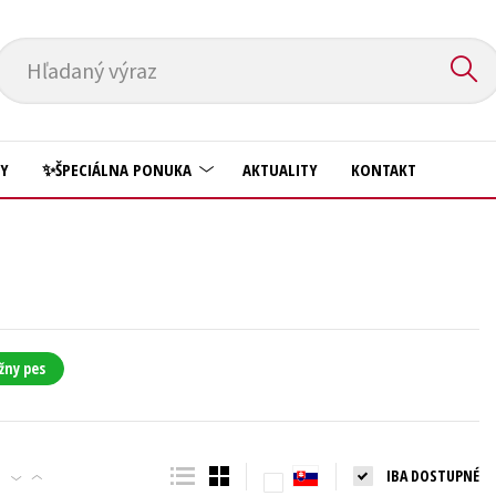
Hľadaný výraz
HY
✨ŠPECIÁLNA PONUKA
AKTUALITY
KONTAKT
Predškoláci
Komiks
Príroda a záhrada
Krížovky
Prírodné vedy
Kuchárske knihy
Technické vedy
žny pes
New Adult
Učebnice
Obchod a ekonómia
Umenie a kultúra
Ostatné
IBA DOSTUPNÉ
Výchova a pedagogika