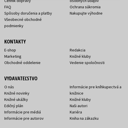
Cenník dopravy
osobných údajov
FAQ
Ochrana súkromia
Spôsoby doručenia a platby
Nakupujte výhodne
Všeobecné obchodné
podmienky
KONTAKTY
E-shop
Redakcia
Marketing
Knižné kluby
Obchodné oddelenie
Vedenie spoločnosti
VYDAVATEĽSTVO
O nás
Informácie pre kníhkupectvá a
Knižné novinky
knižnice
Knižné ukážky
Knižné kluby
Edičný plán
Naši autori
Informácie pre médiá
Kariéra
Informácie pre autorov
Kniha na zákazku