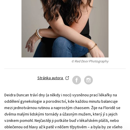
Technické vedy
Učebnice
Umenie a kultúra
Výchova a pedagogika
Young adult
Young adult (SK)
Zdravie a životný štýl
Všetky tituly
© Red Door Photography
Stránka autora
Deidra Duncan tráví dny (a někdy i noci) vysněnou prací lékařky na
oddělení gynekologie a porodnictví, kde každou minutu balancuje
mezi jednotvárnou rutinou a naprostým chaosem. Žije na Floridě se
dvěma malými lidskými tornády a úžasným mužem, který jí s jejich
vznikem pomohl. Nejčastěji ji potkáte buď v lékařském plášti, nebo
oblečenou od hlavy až k patě v něčem třpytivém – a byla by ze všeho