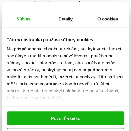
nejradši, kdyby někdo přišel na to, jak obojí zkombinovat. Každou
vzácnou volnou chvilku věnuje psaní nebo čtení.
Súhlas
Detaily
O cookies
Strážny pes
Táto webstránka používa súbory cookies
Na prispôsobenie obsahu a reklám, poskytovanie funkcií
Dátum vydania
Predajnosť
Názov
sociálnych médií a analýzu návštevnosti používame
Cena
súbory cookie. Informácie o tom, ako používate naše
webové stránky, poskytujeme aj našim partnerom v
IBA DOSTUPNÉ
oblasti sociálnych médií, inzercie a analýzy. Títo partneri
Neboli nájdené žiadne tituly
môžu príslušné informácie skombinovať s ďalšími
údajmi, ktoré ste im poskytli alebo ktoré od vás získali,
keď ste používali ich služby.
Povoliť všetko