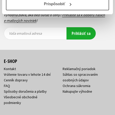
Budete to vedieť ako prvý!
Prispôsobiť
Zaujíma Vás, aký knižný hit práve vychádza, na aký tovar je
výhodná zľava, aká beží súťaž o ceny?
Prihláste sa k odberu našich
e-mailových noviniek
!
Vaša
Vaša
Prihlásiť sa
emailová
emailová
Vaša emailová adresa
adresa
adresa
E-SHOP
Kontakt
Reklamačný poriadok
Vrátenie tovaru v lehote 14 dní
Súhlas so spracovaním
Cenník dopravy
osobných údajov
FAQ
Ochrana súkromia
Spôsoby doručenia a platby
Nakupujte výhodne
Všeobecné obchodné
podmienky