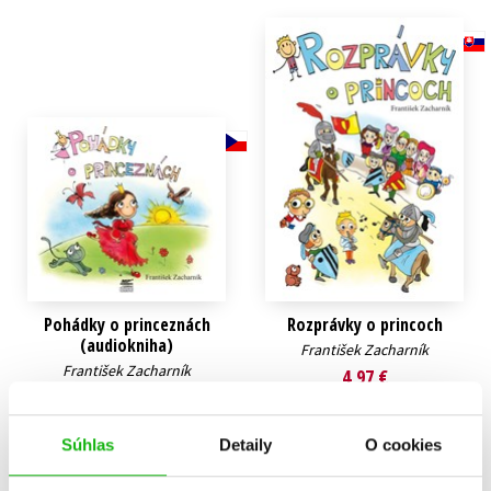
Technické vedy
Učebnice
Umenie a kultúra
Výchova a pedagogika
Young adult
Young adult (SK)
Zdravie a životný štýl
Všetky tituly
Pohádky o princeznách
Rozprávky o princoch
(audiokniha)
František Zacharník
František Zacharník
4,97 €
6,79 €
Do košíka
Do košíka
Súhlas
Detaily
O cookies