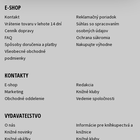
E-SHOP
Kontakt
Reklamačný poriadok
Vrátenie tovaru v lehote 14 dní
Súhlas so spracovaním
Cenník dopravy
osobných údajov
FAQ
Ochrana súkromia
Spôsoby doručenia a platby
Nakupujte výhodne
Všeobecné obchodné
podmienky
KONTAKTY
E-shop
Redakcia
Marketing
Knižné kluby
Obchodné oddelenie
Vedenie spoločnosti
VYDAVATEĽSTVO
O nás
Informácie pre kníhkupectvá a
Knižné novinky
knižnice
Knižné ukážky
Knižné kluby