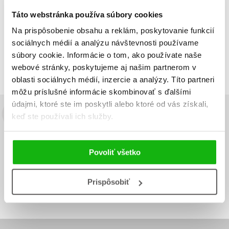
Táto webstránka používa súbory cookies
Na prispôsobenie obsahu a reklám, poskytovanie funkcií
Zobraz záznamov
sociálnych médií a analýzu návštevnosti používame
Zobrazujem 1 až 2 z celkových 2 záznamov
súbory cookie. Informácie o tom, ako používate naše
Predchádzajúci
1
Ďalší
webové stránky, poskytujeme aj našim partnerom v
oblasti sociálnych médií, inzercie a analýzy. Títo partneri
môžu príslušné informácie skombinovať s ďalšími
údajmi, ktoré ste im poskytli alebo ktoré od vás získali,
keď ste používali ich služby.
Budete to vedieť ako prvý!
Zaujíma Vás, aký knižný hit práve vychádza, na aký tovar je
výhodná zľava, aká beží súťaž o ceny?
Prihláste sa k odberu našich
Povoliť všetko
e-mailových noviniek
!
Vaša
Vaša
Prispôsobiť
Prihlásiť sa
emailová
emailová
Vaša emailová adresa
adresa
adresa