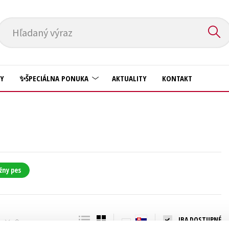
Hľadaný výraz
HY
✨ŠPECIÁLNA PONUKA
AKTUALITY
KONTAKT
Predškoláci
Komiks
Príroda a záhrada
Krížovky
Prírodné vedy
Kuchárske knihy
Technické vedy
žny pes
New Adult
Učebnice
Obchod a ekonómia
Umenie a kultúra
Ostatné
IBA DOSTUPNÉ
Výchova a pedagogika