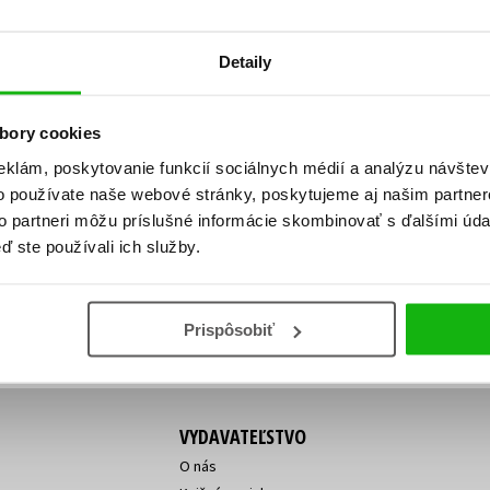
Počítače
dy
Young adult
Poézia
Detaily
Young adult (SK)
Populárno - náučná pre dospelých
Zdravie a životný štýl
Populárno - náučné pre deti
bory cookies
eklám, poskytovanie funkcií sociálnych médií a analýzu návšte
o používate naše webové stránky, poskytujeme aj našim partner
ý!
to partneri môžu príslušné informácie skombinovať s ďalšími údaj
Všetky tituly
Vaša
Vaša
ď ste používali ich služby.
ve vychádza, na aký tovar je
emailová
emailová
Vaša emailová adresa
adresa
adresa
o ceny?
Prihláste sa k odberu
Prispôsobiť
VYDAVATEĽSTVO
O nás