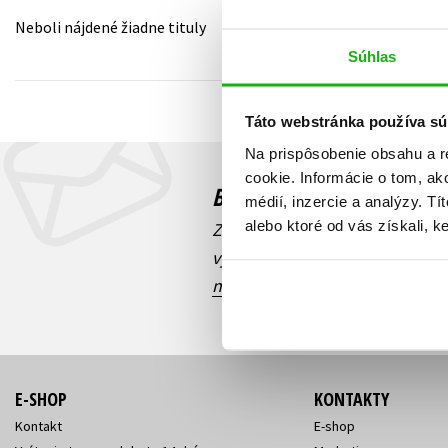
Neboli nájdené žiadne tituly
Humanitné a spoločenské ve
Auto - moto
Súhlas
Jazyky
Beletria pre deti
Kalendáre, diáre
Táto webstránka používa sú
Beletria pre dospelých
Kariéra a osobný rozvoj
Na prispôsobenie obsahu a r
cookie. Informácie o tom, ak
Budete to vedieť ako prv
médií, inzercie a analýzy. Tí
alebo ktoré od vás získali, ke
Zaujíma Vás, aký knižný hit prá
výhodná zľava, aká beží súťaž 
našich e-mailových noviniek
!
E-SHOP
KONTAKTY
Kontakt
E-shop