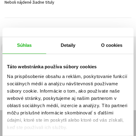
Neboli nájdené žiadne tituly
Technické vedy
Učebnice
Umenie a kultúra
Výchova a pedagogika
Young adult
Young adult (SK)
Zdravie a životný štýl
Všetky tituly
Súhlas
Detaily
O cookies
Budete to vedieť ako prvý!
Zaujíma Vás, aký knižný hit práve vychádza, na aký tovar je
Táto webstránka používa súbory cookies
výhodná zľava, aká beží súťaž o ceny?
Prihláste sa k odberu našich
e-mailových noviniek
!
Na prispôsobenie obsahu a reklám, poskytovanie funkcií
sociálnych médií a analýzu návštevnosti používame
Vaša
Vaša
Prihlásiť sa
emailová
emailová
Vaša emailová adresa
súbory cookie. Informácie o tom, ako používate naše
adresa
adresa
webové stránky, poskytujeme aj našim partnerom v
oblasti sociálnych médií, inzercie a analýzy. Títo partneri
môžu príslušné informácie skombinovať s ďalšími
údajmi, ktoré ste im poskytli alebo ktoré od vás získali,
E-SHOP
keď ste používali ich služby.
Kontakt
Reklamačný poriadok