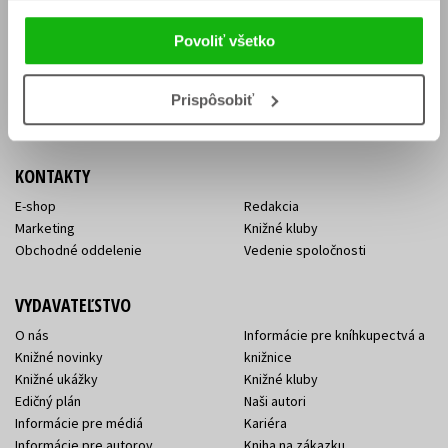
Vrátenie tovaru v lehote 14 dní
Súhlas so spracovaním
Cenník dopravy
osobných údajov
Povoliť všetko
FAQ
Ochrana súkromia
Spôsoby doručenia a platby
Nakupujte výhodne
Všeobecné obchodné
Prispôsobiť
podmienky
KONTAKTY
E-shop
Redakcia
Marketing
Knižné kluby
Obchodné oddelenie
Vedenie spoločnosti
VYDAVATEĽSTVO
O nás
Informácie pre kníhkupectvá a
Knižné novinky
knižnice
Knižné ukážky
Knižné kluby
Edičný plán
Naši autori
Informácie pre médiá
Kariéra
Informácie pre autorov
Kniha na zákazku