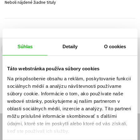
Neboli nájdené žiadne tituly
Technické vedy
Učebnice
Umenie a kultúra
Výchova a pedagogika
Young adult
Young adult (SK)
Zdravie a životný štýl
Všetky tituly
Súhlas
Detaily
O cookies
Budete to vedieť ako prvý!
Zaujíma Vás, aký knižný hit práve vychádza, na aký tovar je
Táto webstránka používa súbory cookies
výhodná zľava, aká beží súťaž o ceny?
Prihláste sa k odberu našich
e-mailových noviniek
!
Na prispôsobenie obsahu a reklám, poskytovanie funkcií
sociálnych médií a analýzu návštevnosti používame
Vaša
Vaša
Prihlásiť sa
emailová
emailová
Vaša emailová adresa
súbory cookie. Informácie o tom, ako používate naše
adresa
adresa
webové stránky, poskytujeme aj našim partnerom v
oblasti sociálnych médií, inzercie a analýzy. Títo partneri
môžu príslušné informácie skombinovať s ďalšími
údajmi, ktoré ste im poskytli alebo ktoré od vás získali,
E-SHOP
keď ste používali ich služby.
Kontakt
Reklamačný poriadok