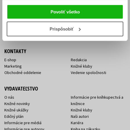
Vrátenie tovaru v lehote 14 dní
Súhlas so spracovaním
Cenník dopravy
osobných údajov
Povoliť všetko
FAQ
Ochrana súkromia
Spôsoby doručenia a platby
Nakupujte výhodne
Všeobecné obchodné
Prispôsobiť
podmienky
KONTAKTY
E-shop
Redakcia
Marketing
Knižné kluby
Obchodné oddelenie
Vedenie spoločnosti
VYDAVATEĽSTVO
O nás
Informácie pre kníhkupectvá a
Knižné novinky
knižnice
Knižné ukážky
Knižné kluby
Edičný plán
Naši autori
Informácie pre médiá
Kariéra
Informácie pre autorov
Kniha na zákazku