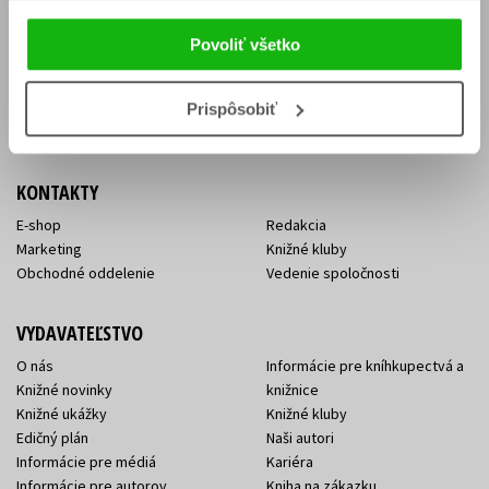
Vrátenie tovaru v lehote 14 dní
Súhlas so spracovaním
Cenník dopravy
osobných údajov
Povoliť všetko
FAQ
Ochrana súkromia
Spôsoby doručenia a platby
Nakupujte výhodne
Všeobecné obchodné
Prispôsobiť
podmienky
KONTAKTY
E-shop
Redakcia
Marketing
Knižné kluby
Obchodné oddelenie
Vedenie spoločnosti
VYDAVATEĽSTVO
O nás
Informácie pre kníhkupectvá a
Knižné novinky
knižnice
Knižné ukážky
Knižné kluby
Edičný plán
Naši autori
Informácie pre médiá
Kariéra
Informácie pre autorov
Kniha na zákazku