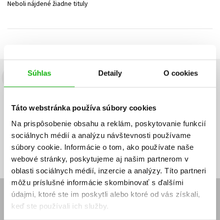
Neboli nájdené žiadne tituly
Technické vedy
Učebnice
Umenie a kultúra
Výchova a pedagogika
Young adult
Young adult (SK)
Zdravie a životný štýl
Všetky tituly
Súhlas
Detaily
O cookies
Budete to vedieť ako prvý!
Zaujíma Vás, aký knižný hit práve vychádza, na aký tovar je
Táto webstránka používa súbory cookies
výhodná zľava, aká beží súťaž o ceny?
Prihláste sa k odberu našich
e-mailových noviniek
!
Na prispôsobenie obsahu a reklám, poskytovanie funkcií
sociálnych médií a analýzu návštevnosti používame
Vaša
Vaša
Prihlásiť sa
emailová
emailová
Vaša emailová adresa
súbory cookie. Informácie o tom, ako používate naše
adresa
adresa
webové stránky, poskytujeme aj našim partnerom v
oblasti sociálnych médií, inzercie a analýzy. Títo partneri
môžu príslušné informácie skombinovať s ďalšími
údajmi, ktoré ste im poskytli alebo ktoré od vás získali,
E-SHOP
keď ste používali ich služby.
Kontakt
Reklamačný poriadok