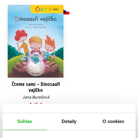
Technické vedy
Učebnice
Umenie a kultúra
Výchova a pedagogika
Young adult
Young adult (SK)
Zdravie a životný štýl
Všetky tituly
Čteme sami – Dinosauří
vajíčko
Jana Burešová
8,49 €
Do košíka
Súhlas
Detaily
O cookies