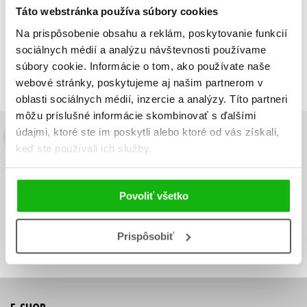
Táto webstránka používa súbory cookies
Zobraz záznamov
Na prispôsobenie obsahu a reklám, poskytovanie funkcií
Zobrazujem 1 až 1 z celkových 1 záznamov
sociálnych médií a analýzu návštevnosti používame
súbory cookie. Informácie o tom, ako používate naše
Predchádzajúci
1
Ďalší
webové stránky, poskytujeme aj našim partnerom v
oblasti sociálnych médií, inzercie a analýzy. Títo partneri
môžu príslušné informácie skombinovať s ďalšími
údajmi, ktoré ste im poskytli alebo ktoré od vás získali,
Budete to vedieť ako prvý!
keď ste používali ich služby.
Zaujíma Vás, aký knižný hit práve vychádza, na aký tovar je
výhodná zľava, aká beží súťaž o ceny?
Prihláste sa k odberu našich
Povoliť všetko
e-mailových noviniek
!
Vaša
Vaša
Prihlásiť sa
emailová
emailová
Vaša emailová adresa
Prispôsobiť
adresa
adresa