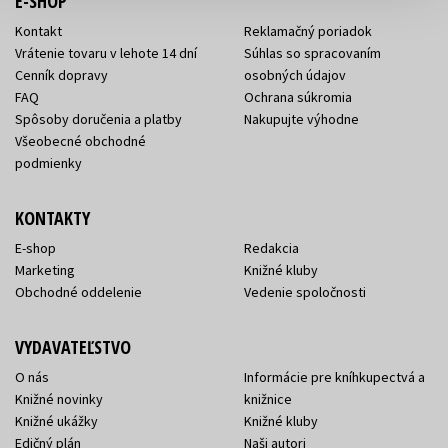
E-SHOP
Kontakt
Reklamačný poriadok
Vrátenie tovaru v lehote 14 dní
Súhlas so spracovaním
Cenník dopravy
osobných údajov
FAQ
Ochrana súkromia
Spôsoby doručenia a platby
Nakupujte výhodne
Všeobecné obchodné
podmienky
KONTAKTY
E-shop
Redakcia
Marketing
Knižné kluby
Obchodné oddelenie
Vedenie spoločnosti
VYDAVATEĽSTVO
O nás
Informácie pre kníhkupectvá a
Knižné novinky
knižnice
Knižné ukážky
Knižné kluby
Edičný plán
Naši autori