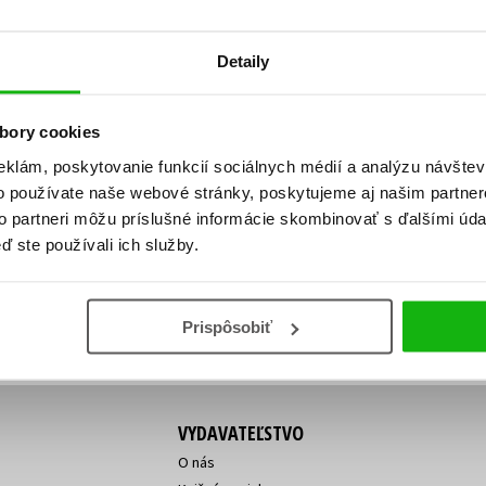
Počítače
dy
Young adult
Poézia
Detaily
Young adult (SK)
Populárno - náučná pre dospelých
Zdravie a životný štýl
Populárno - náučné pre deti
bory cookies
eklám, poskytovanie funkcií sociálnych médií a analýzu návšte
o používate naše webové stránky, poskytujeme aj našim partner
ý!
to partneri môžu príslušné informácie skombinovať s ďalšími údaj
Všetky tituly
Vaša
Vaša
ď ste používali ich služby.
ve vychádza, na aký tovar je
emailová
emailová
Vaša emailová adresa
adresa
adresa
o ceny?
Prihláste sa k odberu
Prispôsobiť
VYDAVATEĽSTVO
O nás