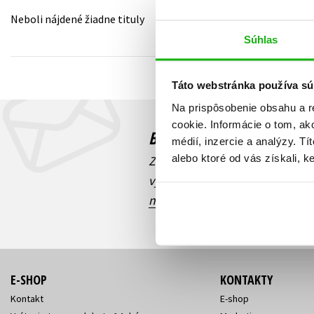
Neboli nájdené žiadne tituly
Humanitné a spoločenské ve
Auto - moto
Súhlas
Jazyky
Beletria pre deti
Kalendáre, diáre
Táto webstránka používa sú
Beletria pre dospelých
Kariéra a osobný rozvoj
Na prispôsobenie obsahu a r
cookie. Informácie o tom, ak
Budete to vedieť ako prv
médií, inzercie a analýzy. Tí
alebo ktoré od vás získali, ke
Zaujíma Vás, aký knižný hit prá
výhodná zľava, aká beží súťaž 
našich e-mailových noviniek
!
E-SHOP
KONTAKTY
Kontakt
E-shop