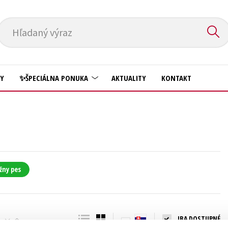
Hľadaný výraz
HY
✨ŠPECIÁLNA PONUKA
AKTUALITY
KONTAKT
Predškoláci
Komiks
Príroda a záhrada
Krížovky
Prírodné vedy
Kuchárske knihy
Technické vedy
žny pes
New Adult
Učebnice
Obchod a ekonómia
Umenie a kultúra
Ostatné
IBA DOSTUPNÉ
Výchova a pedagogika