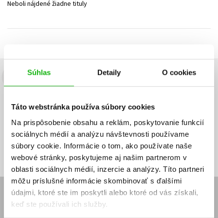
Neboli nájdené žiadne tituly
Technické vedy
Učebnice
Umenie a kultúra
Výchova a pedagogika
Young adult
Young adult (SK)
Zdravie a životný štýl
Všetky tituly
Súhlas
Detaily
O cookies
Budete to vedieť ako prvý!
Zaujíma Vás, aký knižný hit práve vychádza, na aký tovar je
Táto webstránka používa súbory cookies
výhodná zľava, aká beží súťaž o ceny?
Prihláste sa k odberu našich
e-mailových noviniek
!
Na prispôsobenie obsahu a reklám, poskytovanie funkcií
sociálnych médií a analýzu návštevnosti používame
Vaša
Vaša
Prihlásiť sa
emailová
emailová
Vaša emailová adresa
súbory cookie. Informácie o tom, ako používate naše
adresa
adresa
webové stránky, poskytujeme aj našim partnerom v
oblasti sociálnych médií, inzercie a analýzy. Títo partneri
môžu príslušné informácie skombinovať s ďalšími
údajmi, ktoré ste im poskytli alebo ktoré od vás získali,
E-SHOP
keď ste používali ich služby.
Kontakt
Reklamačný poriadok