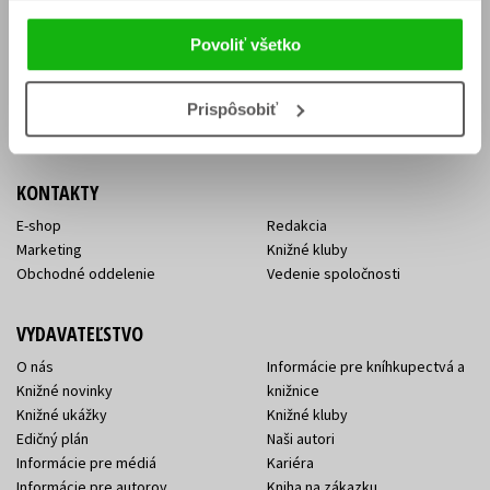
Vrátenie tovaru v lehote 14 dní
Súhlas so spracovaním
Cenník dopravy
osobných údajov
Povoliť všetko
FAQ
Ochrana súkromia
Spôsoby doručenia a platby
Nakupujte výhodne
Všeobecné obchodné
Prispôsobiť
podmienky
KONTAKTY
E-shop
Redakcia
Marketing
Knižné kluby
Obchodné oddelenie
Vedenie spoločnosti
VYDAVATEĽSTVO
O nás
Informácie pre kníhkupectvá a
Knižné novinky
knižnice
Knižné ukážky
Knižné kluby
Edičný plán
Naši autori
Informácie pre médiá
Kariéra
Informácie pre autorov
Kniha na zákazku