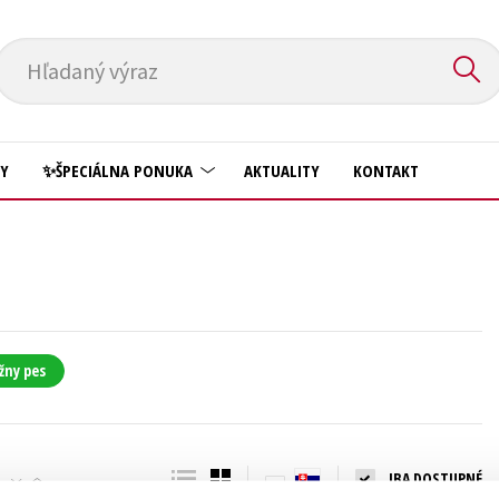
Hľadaný výraz
HY
✨ŠPECIÁLNA PONUKA
AKTUALITY
KONTAKT
Predškoláci
Komiks
Príroda a záhrada
Krížovky
Prírodné vedy
Kuchárske knihy
Technické vedy
žny pes
New Adult
Učebnice
Obchod a ekonómia
Umenie a kultúra
Ostatné
IBA DOSTUPNÉ
Výchova a pedagogika