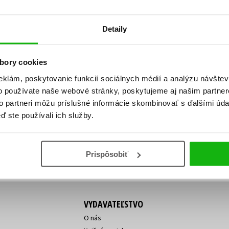
Počítače
dy
Young adult
Poézia
Detaily
Young adult (SK)
Populárno - náučná pre dospelých
Zdravie a životný štýl
Populárno - náučné pre deti
bory cookies
eklám, poskytovanie funkcií sociálnych médií a analýzu návšte
o používate naše webové stránky, poskytujeme aj našim partner
ý!
to partneri môžu príslušné informácie skombinovať s ďalšími údaj
Všetky tituly
Vaša
Vaša
ď ste používali ich služby.
ve vychádza, na aký tovar je
emailová
emailová
Vaša emailová adresa
adresa
adresa
o ceny?
Prihláste sa k odberu
Prispôsobiť
VYDAVATEĽSTVO
O nás