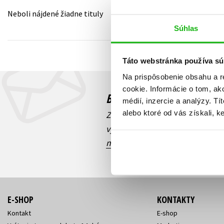
Neboli nájdené žiadne tituly
Humanitné a spoločenské ve
Auto - moto
Súhlas
Jazyky
Beletria pre deti
Kalendáre, diáre
Táto webstránka používa sú
Beletria pre dospelých
Kariéra a osobný rozvoj
Na prispôsobenie obsahu a r
cookie. Informácie o tom, ak
Budete to vedieť ako prv
médií, inzercie a analýzy. Tí
alebo ktoré od vás získali, ke
Zaujíma Vás, aký knižný hit prá
výhodná zľava, aká beží súťaž 
našich e-mailových noviniek
!
E-SHOP
KONTAKTY
Kontakt
E-shop