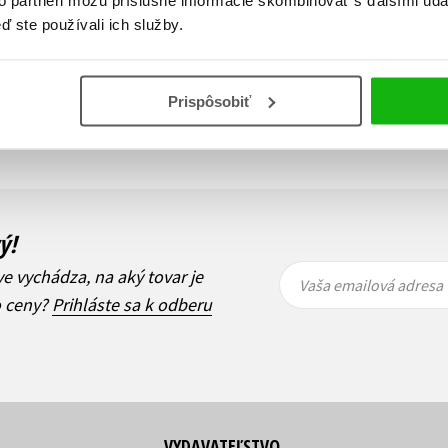
to partneri môžu príslušné informácie skombinovať s ďalšími údaj
ď ste používali ich služby.
z celkových 1 záznamov
Predchádzajúci
1
Prispôsobiť
ý!
Vaša
Vaša
ve vychádza, na aký tovar je
emailová
emailová
Vaša emailová adresa
adresa
adresa
o ceny?
Prihláste sa k odberu
VYDAVATEĽSTVO