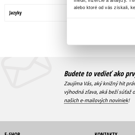
médií, inzercie a analýzy. Tí
alebo ktoré od vás získali, ke
Zobrazujem 1 až 1 
Jazyky
Budete to vedieť ako prv
Zaujíma Vás, aký knižný hit prá
výhodná zľava, aká beží súťaž 
našich e-mailových noviniek
!
E-SHOP
KONTAKTY