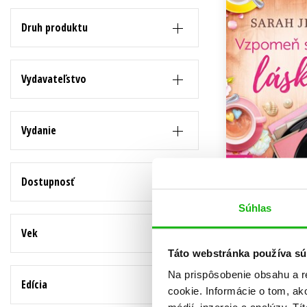
Humanitné a spoločenské ve
Druh produktu
Auto - moto
Jazyky
Beletria pre deti
Kalendáre, diáre
Vydavateľstvo
Beletria pre dospelých
Kariéra a osobný rozvoj
Vydanie
Dostupnosť
Vzpomeň si na 
Sarah Jio
Súhlas
10,19 €
Vek
Do košík
Táto webstránka používa sú
Na prispôsobenie obsahu a r
Edícia
cookie. Informácie o tom, ak