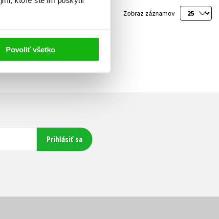
mi, ktoré ste im poskytli
Zobraz záznamov
Ďalší
Povoliť všetko
Prihlásiť sa