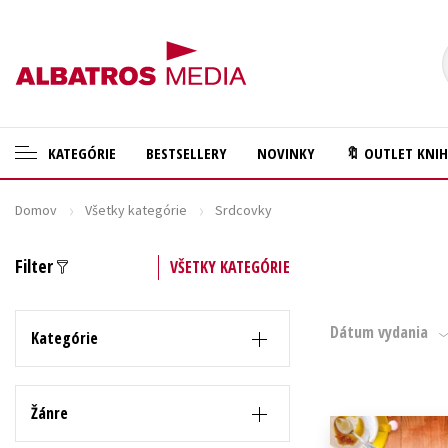
KATEGÓRIE
BESTSELLERY
NOVINKY
🔖 OUTLET KNI
Domov
Všetky kategórie
Srdcovky
🛍️ Darčekové poukazy
Cestovanie
✍️Knihy s podpisom
Darčekové publikácie
Filter
VŠETKY KATEGÓRIE
🎁 Limitované balíčky
Digitálna fotografia
Dátum vydania
🔥 Výhodné predpredaje
Doplnkový sortiment
Kategórie
🏷️ Zlacnené knihy
Ezoterika a duchovný svet
⚔️ Zaklínač na CD
História a military
Žánre
🔖Outlet knihy
Hobby