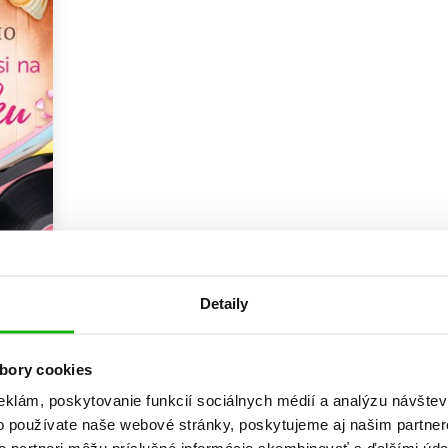
Počítače
dy
Young adult
Poézia
Young adult (SK)
Populárno - náučná pre dospelých
Zdravie a životný štýl
Populárno - náučné pre deti
Všetky tituly
lásku
Detaily
a
bory cookies
eklám, poskytovanie funkcií sociálnych médií a analýzu návšte
o používate naše webové stránky, poskytujeme aj našim partner