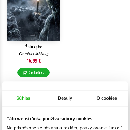
Technické vedy
Učebnice
Umenie a kultúra
Výchova a pedagogika
Young adult
Young adult (SK)
Zdravie a životný štýl
Všetky tituly
Žalozpěv
Camilla Läckberg
16,99 €
Do košíka
Súhlas
Detaily
O cookies
Zobraz záznamov
Zobrazujem 1 až 1 z celkových 1 záznamov
Táto webstránka používa súbory cookies
Predchádzajúci
1
Ďalší
Na prispôsobenie obsahu a reklám, poskytovanie funkcií