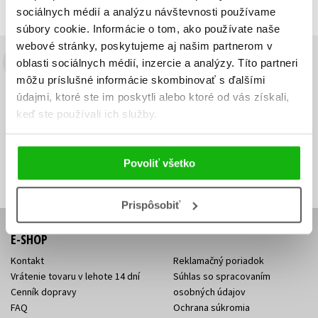
sociálnych médií a analýzu návštevnosti používame
súbory cookie. Informácie o tom, ako používate naše
webové stránky, poskytujeme aj našim partnerom v
oblasti sociálnych médií, inzercie a analýzy. Títo partneri
Budete to vedieť ako prvý!
môžu príslušné informácie skombinovať s ďalšími
Zaujíma Vás, aký knižný hit práve vychádza, na aký tovar je
údajmi, ktoré ste im poskytli alebo ktoré od vás získali,
výhodná zľava, aká beží súťaž o ceny?
Prihláste sa k odberu našich
keď ste používali ich služby.
e-mailových noviniek
!
Vaša
Vaša
Prihlásiť sa
emailová
emailová
Vaša emailová adresa
Povoliť všetko
adresa
adresa
Prispôsobiť
E-SHOP
Kontakt
Reklamačný poriadok
Vrátenie tovaru v lehote 14 dní
Súhlas so spracovaním
Cenník dopravy
osobných údajov
FAQ
Ochrana súkromia