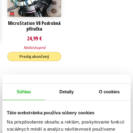
Technické vedy
Učebnice
Umenie a kultúra
Výchova a pedagogika
Young adult
Young adult (SK)
MicroStation V8 Podrobná
příručka
Zdravie a životný štýl
24,99 €
Všetky tituly
Nedostupné
Predaj ukončený
Zobraz záznamov
Súhlas
Detaily
O cookies
Zobrazujem 1 až 1 z celkových 1 záznamov
Predchádzajúci
1
Ďalší
Táto webstránka používa súbory cookies
Na prispôsobenie obsahu a reklám, poskytovanie funkcií
sociálnych médií a analýzu návštevnosti používame