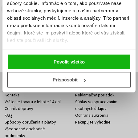
súbory cookie. Informácie o tom, ako používate naše
webové stránky, poskytujeme aj našim partnerom v
Budete to vedieť ako prvý!
oblasti sociálnych médií, inzercie a analýzy. Títo partneri
Zaujíma Vás, aký knižný hit práve vychádza, na aký tovar je
môžu príslušné informácie skombinovať s ďalšími
výhodná zľava, aká beží súťaž o ceny?
Prihláste sa k odberu našich
údajmi, ktoré ste im poskytli alebo ktoré od vás získali,
e-mailových noviniek
!
keď ste používali ich služby.
Vaša
Vaša
Prihlásiť sa
emailová
emailová
Vaša emailová adresa
adresa
adresa
Povoliť všetko
Prispôsobiť
E-SHOP
Kontakt
Reklamačný poriadok
Vrátenie tovaru v lehote 14 dní
Súhlas so spracovaním
Cenník dopravy
osobných údajov
FAQ
Ochrana súkromia
Spôsoby doručenia a platby
Nakupujte výhodne
Všeobecné obchodné
podmienky