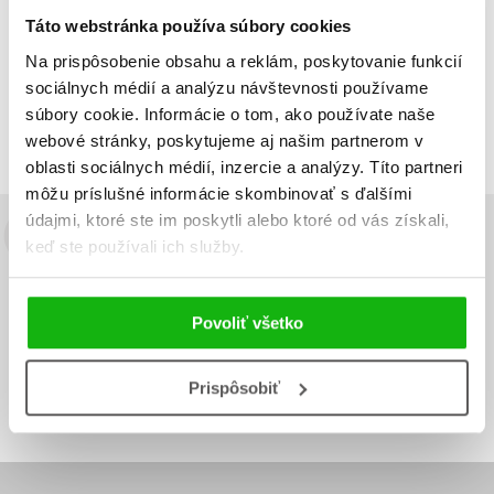
Táto webstránka používa súbory cookies
Na prispôsobenie obsahu a reklám, poskytovanie funkcií
Zobraz záznamov
sociálnych médií a analýzu návštevnosti používame
Zobrazujem 1 až 1 z celkových 1 záznamov
súbory cookie. Informácie o tom, ako používate naše
Predchádzajúci
1
Ďalší
webové stránky, poskytujeme aj našim partnerom v
oblasti sociálnych médií, inzercie a analýzy. Títo partneri
môžu príslušné informácie skombinovať s ďalšími
údajmi, ktoré ste im poskytli alebo ktoré od vás získali,
Budete to vedieť ako prvý!
keď ste používali ich služby.
Zaujíma Vás, aký knižný hit práve vychádza, na aký tovar je
výhodná zľava, aká beží súťaž o ceny?
Prihláste sa k odberu našich
Povoliť všetko
e-mailových noviniek
!
Vaša
Vaša
Prispôsobiť
Prihlásiť sa
emailová
emailová
Vaša emailová adresa
adresa
adresa