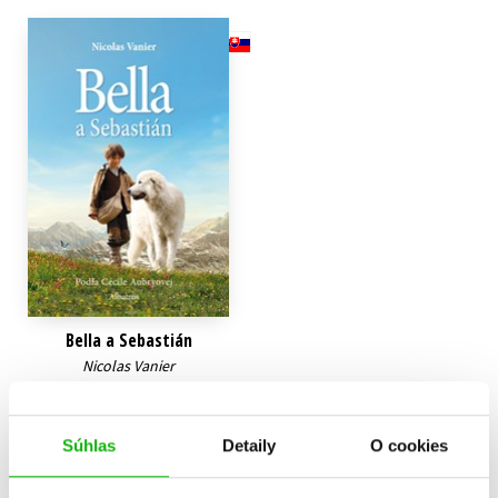
Technické vedy
Učebnice
Umenie a kultúra
Výchova a pedagogika
Young adult
Young adult (SK)
Zdravie a životný štýl
Všetky tituly
Bella a Sebastián
Nicolas Vanier
9,09 €
Do košíka
Súhlas
Detaily
O cookies