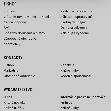
E-SHOP
Kontakt
Reklamačný poriadok
Vrátenie tovaru v lehote 14 dní
Súhlas so spracovaním
Cenník dopravy
osobných údajov
FAQ
Ochrana súkromia
Spôsoby doručenia a platby
Nakupujte výhodne
Všeobecné obchodné
podmienky
KONTAKTY
E-shop
Redakcia
Marketing
Knižné kluby
Obchodné oddelenie
Vedenie spoločnosti
VYDAVATEĽSTVO
O nás
Informácie pre kníhkupectvá a
Knižné novinky
knižnice
Knižné ukážky
Knižné kluby