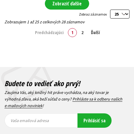
Zobraziť ďalšie
Zobraz záznamov
Zobrazujem 1 až 25 z celkových 28 záznamov
Predchádzajúci
1
2
Ďalší
Budete to vedieť ako prvý!
Zaujíma Vás, aký knižný hit práve vychádza, na aký tovar je
výhodná zľava, aká beží súťaž o ceny?
Prihláste sa k odberu našich
e-mailových noviniek
!
Vaša
Vaša
Prihlásiť sa
emailová
emailová
Vaša emailová adresa
adresa
adresa