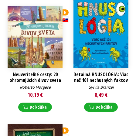
N
Neuveriteľné cesty: 20
Detailná HNUSOLÓGIA: Viac
ohromujúcich divov sveta
než 101 nechutných faktov
Roberto Morgese
Sylvia Branzei
10,19 €
8,49 €
Do košíka
Do košíka
N