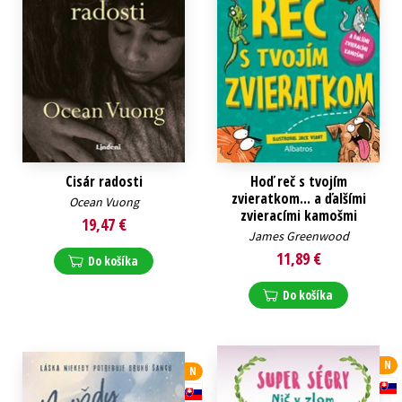
Cisár radosti
Hoď reč s tvojím
zvieratkom... a ďalšími
Ocean Vuong
zvieracími kamošmi
19,47 €
James Greenwood
11,89 €
Do košíka
Do košíka
N
N