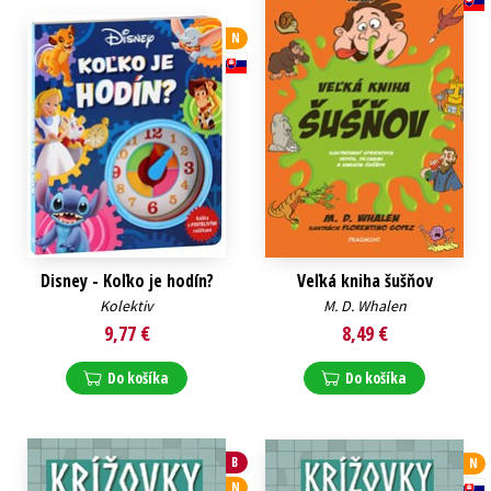
N
Disney - Koľko je hodín?
Veľká kniha šušňov
Kolektiv
M. D. Whalen
9,77 €
8,49 €
Do košíka
Do košíka
B
N
N