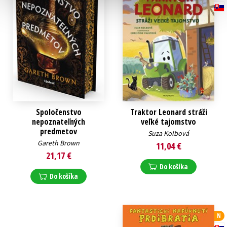
Spoločenstvo
Traktor Leonard stráži
nepoznateľných
veľké tajomstvo
predmetov
Suza Kolbová
Gareth Brown
11,04 €
21,17 €
Do košíka
Do košíka
N