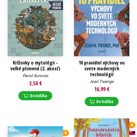
Krížovky o mytológii -
10 pravidiel výchovy vo
veľké písmená (2. akosť)
svete moderných
technológií
Pavol Surovec
Jean Twenge
3,50 €
16,99 €
Do košíka
Do košíka
N
N