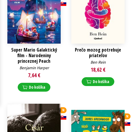
Technické vedy
Učebnice
Umenie a kultúra
Výchova a pedagogika
Young adult
Young adult (SK)
Zdravie a životný štýl
Všetky tituly
Super Mario Galaktický
Prečo mozog potrebuje
film - Narodeniny
priateľov
princeznej Peach
Ben Rein
Benjamin Harper
18,62 €
7,64 €
Do košíka
Do košíka
N
N