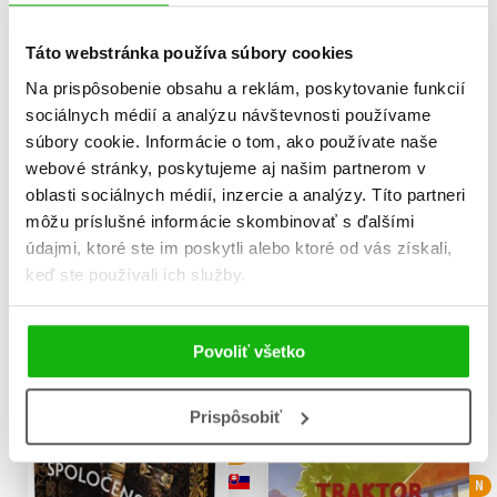
Táto webstránka používa súbory cookies
Na prispôsobenie obsahu a reklám, poskytovanie funkcií
sociálnych médií a analýzu návštevnosti používame
súbory cookie. Informácie o tom, ako používate naše
webové stránky, poskytujeme aj našim partnerom v
oblasti sociálnych médií, inzercie a analýzy. Títo partneri
môžu príslušné informácie skombinovať s ďalšími
Nevhodný letný románik
Čo robila Zorka vo štvrtok
údajmi, ktoré ste im poskytli alebo ktoré od vás získali,
Ali Hazelwood
Melina Marchettová
keď ste používali ich služby.
18,62 €
8,49 €
Do košíka
Do košíka
Povoliť všetko
Prispôsobiť
B
N
N