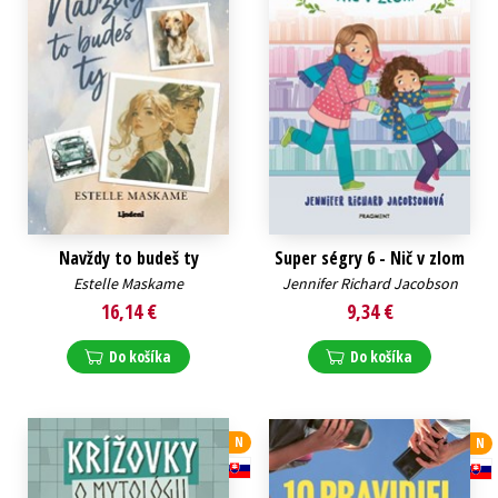
Navždy to budeš ty
Super ségry 6 - Nič v zlom
Estelle Maskame
Jennifer Richard Jacobson
16,14 €
9,34 €
Do košíka
Do košíka
N
N