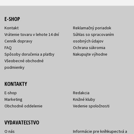
E-SHOP
Kontakt
Reklamačný poriadok
Vrátenie tovaru v lehote 14 dní
Súhlas so spracovaním
Cenník dopravy
osobných údajov
FAQ
Ochrana súkromia
Spôsoby doručenia a platby
Nakupujte výhodne
Všeobecné obchodné
podmienky
KONTAKTY
E-shop
Redakcia
Marketing
Knižné kluby
Obchodné oddelenie
Vedenie spoločnosti
VYDAVATEĽSTVO
O nás
Informácie pre kníhkupectvá a