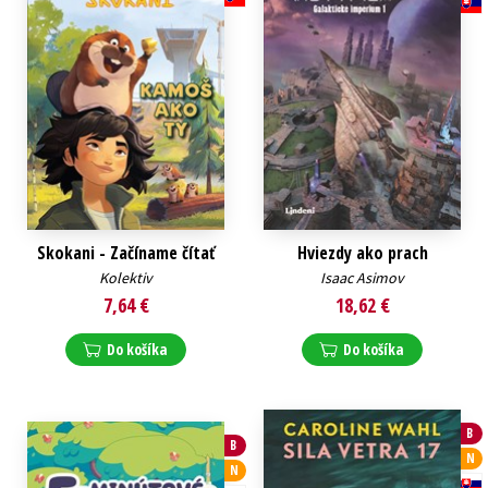
Skokani - Začíname čítať
Hviezdy ako prach
Kolektiv
Isaac Asimov
7,64 €
18,62 €
Do košíka
Do košíka
B
B
N
N