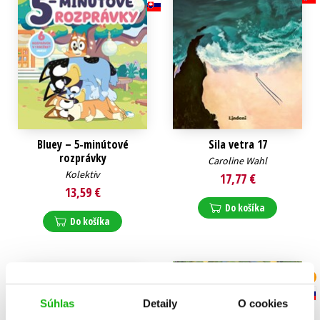
Bluey – 5-minútové
Sila vetra 17
rozprávky
Caroline Wahl
Kolektiv
17,77 €
13,59 €
Do košíka
Do košíka
N
B
N
Súhlas
Detaily
O cookies