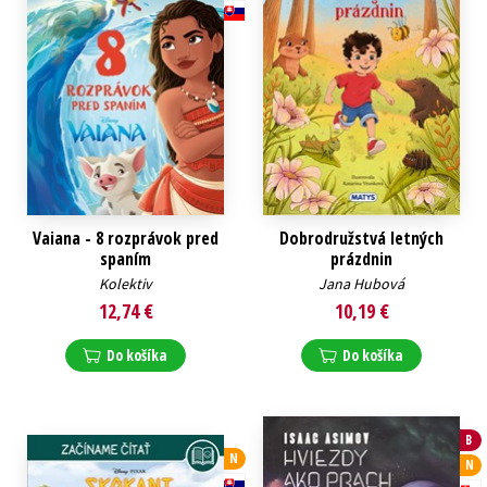
Vaiana - 8 rozprávok pred
Dobrodružstvá letných
spaním
prázdnin
Kolektiv
Jana Hubová
12,74 €
10,19 €
Do košíka
Do košíka
B
N
N