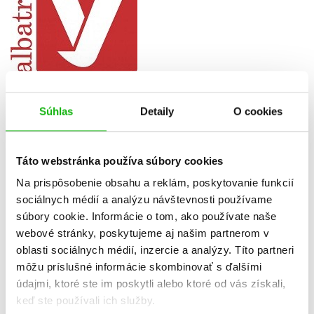
Súhlas
Detaily
O cookies
Knižný klub Fragment
Táto webstránka používa súbory cookies
Poslaním klubu je priviesť deti späť k čítaniu.
Knižný klub Fragment
ponúka prostredníctvom katalógov deťom, učiteľom i školám tituly z
Na prispôsobenie obsahu a reklám, poskytovanie funkcií
produkcie vydavateľstva Fragment. V súčasnej dobe s nami úspešne
sociálnych médií a analýzu návštevnosti používame
spolupracuje viac ako 1 200 základných a materských škôl po celom
súbory cookie. Informácie o tom, ako používate naše
území SR.
webové stránky, poskytujeme aj našim partnerom v
oblasti sociálnych médií, inzercie a analýzy. Títo partneri
môžu príslušné informácie skombinovať s ďalšími
údajmi, ktoré ste im poskytli alebo ktoré od vás získali,
keď ste používali ich služby.