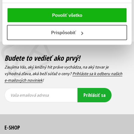
Ak vaša škola nie je v zapojená v knižnom klube alebo máte záujem
Povoliť všetko
pôsobiť ako dôverník na vašej škole, neváhajte nás kontaktovať.
Kontakt na knižné kluby nájdete
tu
.
Prispôsobiť
Budete to vedieť ako prvý!
Zaujíma Vás, aký knižný hit práve vychádza, na aký tovar je
výhodná zľava, aká beží súťaž o ceny?
Prihláste sa k odberu našich
e-mailových noviniek
!
Vaša
Vaša
Prihlásiť sa
emailová
emailová
Vaša emailová adresa
adresa
adresa
E-SHOP