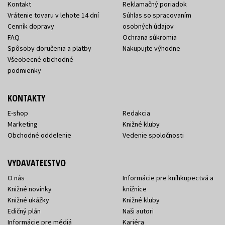
Kontakt
Reklamačný poriadok
Vrátenie tovaru v lehote 14 dní
Súhlas so spracovaním
Cenník dopravy
osobných údajov
FAQ
Ochrana súkromia
Spôsoby doručenia a platby
Nakupujte výhodne
Všeobecné obchodné
podmienky
KONTAKTY
E-shop
Redakcia
Marketing
Knižné kluby
Obchodné oddelenie
Vedenie spoločnosti
VYDAVATEĽSTVO
O nás
Informácie pre kníhkupectvá a
Knižné novinky
knižnice
Knižné ukážky
Knižné kluby
Edičný plán
Naši autori
Informácie pre médiá
Kariéra