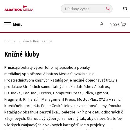
Hľadaný výraz
EN
🛍️ Darčekové poukazy
✍️Knihy s podpisom
Menu
0,00 €
🎁 Limitované balíčky
🔥 Výhodné predpredaje
🏷️ Zlacnené knihy
⚔️ Zaklínač na CD
🔖Outlet knihy
Domov
úvod - Knižné kluby
Auto - moto
Beletria pre deti
Beletria pre dospelých
Knižné kluby
Cestovanie
Darčekové publikácie
Digitálna fotografia
Prinášajú bohatý výber toho najlepšieho z ponuky
Doplnkový sortiment
Ezoterika a duchovný svet
mediálnej spoločnosti Albatros Media Slovakia s. r. o..
História a military
Hobby
Humanitné a spoločenské vedy
Prostredníctvom knižných katalógov je možné objednávať tituly z
produkcie štrnástich samostatných nakladateľstiev Albatros,
Jazyky
Kalendáre, diáre
Kariéra a osobný rozvoj
Komiks
BizBooks, CooBoo, CPress, Computer Press, Edika, Egmont,
Krížovky
Kuchárske knihy
New Adult
Obchod a ekonómia
Fragment, Kniha Zlín, Management Press, Motto, Plus, XYZ a v rámci
koedičného projektu Edice České televize za klubové ceny. Ponuka
Ostatné
Počítače
Poézia
katalógov obsahuje pestrú škálu beletrie, kníh pre deti, odborných či
Populárno - náučná pre dospelých
Populárno - náučné pre deti
záujmových. Starostlivý výber je zameraný tak, aby oslovil čitateľov
všetkých záujmových a vekových kategórií. Ide o projekty
Predškoláci
Príroda a záhrada
Prírodné vedy