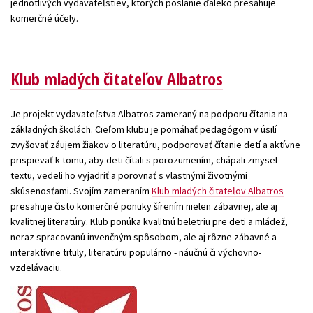
jednotlivých vydavateľstiev, ktorých poslanie ďaleko presahuje
komerčné účely.
Technické vedy
Učebnice
Umenie a kultúra
Výchova a pedagogika
Young adult
Young adult (SK)
Zdravie a životný štýl
Klub mladých čitateľov Albatros
Všetky tituly
Je projekt vydavateľstva Albatros zameraný na podporu čítania na
základných školách. Cieľom klubu je pomáhať pedagógom v úsilí
zvyšovať záujem žiakov o literatúru, podporovať čítanie detí a aktívne
prispievať k tomu, aby deti čítali s porozumením, chápali zmysel
textu, vedeli ho vyjadriť a porovnať s vlastnými životnými
skúsenosťami. Svojím zameraním
Klub mladých čitateľov Albatros
presahuje čisto komerčné ponuky šírením nielen zábavnej, ale aj
kvalitnej literatúry. Klub ponúka kvalitnú beletriu pre deti a mládež,
neraz spracovanú invenčným spôsobom, ale aj rôzne zábavné a
interaktívne tituly, literatúru populárno - náučnú či výchovno-
vzdelávaciu.