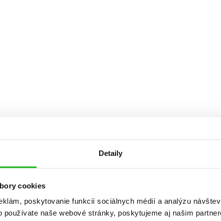
Počítače
dy
Young adult
Poézia
Young adult (SK)
Populárno - náučná pre dospelých
Zdravie a životný štýl
Populárno - náučné pre deti
Všetky tituly
Detaily
bory cookies
eklám, poskytovanie funkcií sociálnych médií a analýzu návšte
o používate naše webové stránky, poskytujeme aj našim partner