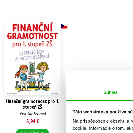
Humanitné a spoločenské ve
Auto - moto
Jazyky
Beletria pre deti
Kalendáre, diáre
Beletria pre dospelých
Kariéra a osobný rozvoj
Súhlas
Finanční gramotnost pro 1.
stupeň ZŠ
Táto webstránka používa sú
Eva Skořepová
5,94 €
Na prispôsobenie obsahu a r
cookie. Informácie o tom, ak