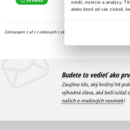
Do košíka
médií, inzercie a analýzy. Tí
alebo ktoré od vás získali, ke
Zobrazujem 1 až 1 z celkových 1 záznamov
Predchádzajúc
Budete to vedieť ako prv
Zaujíma Vás, aký knižný hit prá
výhodná zľava, aká beží súťaž 
našich e-mailových noviniek
!