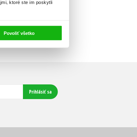
mi, ktoré ste im poskytli
Povoliť všetko
Prihlásiť sa