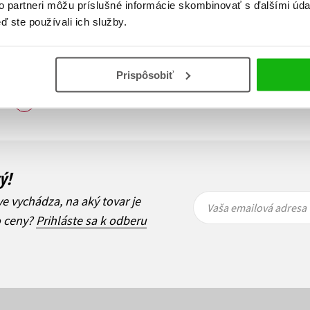
to partneri môžu príslušné informácie skombinovať s ďalšími údaj
ď ste používali ich služby.
Prispôsobiť
Zobraz záznamov
i
1
Ďalší
ý!
Vaša
Vaša
ve vychádza, na aký tovar je
emailová
emailová
Vaša emailová adresa
adresa
adresa
o ceny?
Prihláste sa k odberu