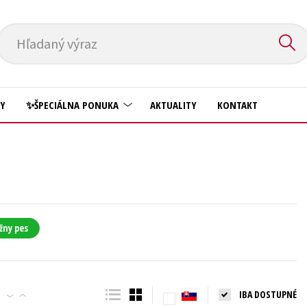
Hľadaný výraz
HY
✨ŠPECIÁLNA PONUKA
AKTUALITY
KONTAKT
Predškoláci
Komiks
Príroda a záhrada
Krížovky
Prírodné vedy
Kuchárske knihy
Technické vedy
žny pes
New Adult
Učebnice
Obchod a ekonómia
Umenie a kultúra
Ostatné
IBA DOSTUPNÉ
Výchova a pedagogika