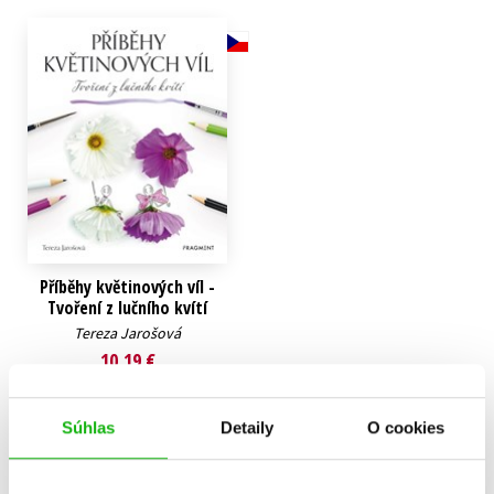
Technické vedy
Učebnice
Umenie a kultúra
Výchova a pedagogika
Young adult
Young adult (SK)
Zdravie a životný štýl
Všetky tituly
Příběhy květinových víl -
Tvoření z lučního kvítí
Tereza Jarošová
10,19 €
Do košíka
Súhlas
Detaily
O cookies