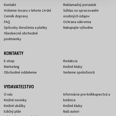
Kontakt
Reklamačný poriadok
Vrátenie tovaru v lehote 14 dní
Súhlas so spracovaním
Cenník dopravy
osobných údajov
FAQ
Ochrana súkromia
Spôsoby doručenia a platby
Nakupujte výhodne
Všeobecné obchodné
podmienky
KONTAKTY
E-shop
Redakcia
Marketing
Knižné kluby
Obchodné oddelenie
Vedenie spoločnosti
VYDAVATEĽSTVO
O nás
Informácie pre kníhkupectvá a
Knižné novinky
knižnice
Knižné ukážky
Knižné kluby
Edičný plán
Naši autori