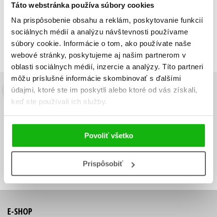
Táto webstránka používa súbory cookies
Zobraz záznamov
Na prispôsobenie obsahu a reklám, poskytovanie funkcií
Zobrazujem 1 až 1 z celkových 1 záznamov
sociálnych médií a analýzu návštevnosti používame
súbory cookie. Informácie o tom, ako používate naše
Predchádzajúci
1
Ďalší
webové stránky, poskytujeme aj našim partnerom v
oblasti sociálnych médií, inzercie a analýzy. Títo partneri
môžu príslušné informácie skombinovať s ďalšími
údajmi, ktoré ste im poskytli alebo ktoré od vás získali,
Budete to vedieť ako prvý!
keď ste používali ich služby.
Zaujíma Vás, aký knižný hit práve vychádza, na aký tovar je
výhodná zľava, aká beží súťaž o ceny?
Prihláste sa k odberu našich
e-mailových noviniek
!
Povoliť všetko
Vaša
Vaša
Prihlásiť sa
emailová
emailová
Vaša emailová adresa
Prispôsobiť
adresa
adresa
E-SHOP