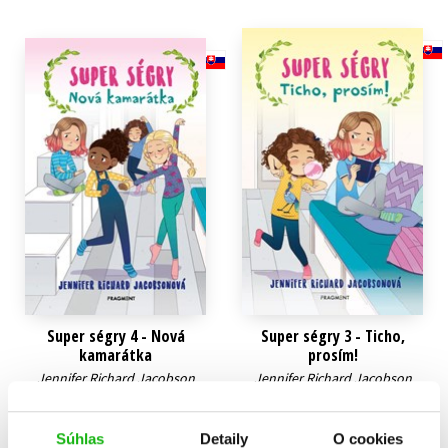
Super ségry 4 - Nová
Super ségry 3 - Ticho,
kamarátka
prosím!
Jennifer Richard Jacobson
Jennifer Richard Jacobson
9,34 €
9,34 €
Súhlas
Detaily
O cookies
Do košíka
Do košíka