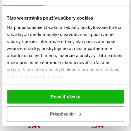
Táto webstránka používa súbory cookies
Na prispôsobenie obsahu a reklám, poskytovanie funkcií
sociálnych médií a analýzu návštevnosti používame
súbory cookie. Informácie o tom, ako používate naše
webové stránky, poskytujeme aj našim partnerom v
oblasti sociálnych médií, inzercie a analýzy. Títo partneri
môžu príslušné informácie skombinovať s ďalšími
údajmi, ktoré ste im poskytli alebo ktoré od vás získali,
keď ste používali ich služby.
Povoliť všetko
Super ségry 2 - Problémy v
Super ségry 1 - Veľké
hračkárstve
sťahovanie
Prispôsobiť
Jennifer Richard Jacobson
Jennifer Richard Jacobson
9,34 €
9,34 €