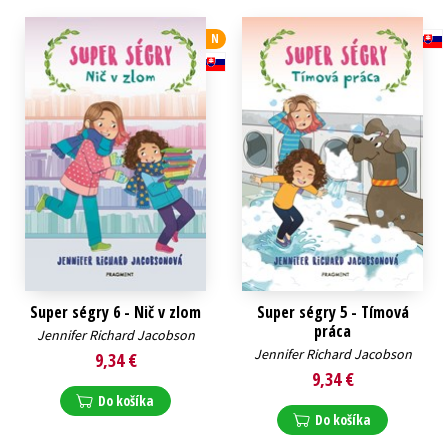
Technické vedy
Učebnice
Umenie a kultúra
N
Výchova a pedagogika
Young adult
Young adult (SK)
Zdravie a životný štýl
Všetky tituly
Super ségry 6 - Nič v zlom
Super ségry 5 - Tímová
práca
Jennifer Richard Jacobson
Jennifer Richard Jacobson
9,34 €
9,34 €
Do košíka
Do košíka