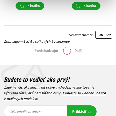
Do košíka
Do košíka
Zobraz záznamov
Zobrazujem 1 až 6 z celkových 6 záznamov
Predchádzajúci
1
Ďalší
Budete to vedieť ako prvý!
Zaujíma Vás, aký knižný hit práve vychádza, na aký tovar je
výhodná zľava, aká beží súťaž o ceny?
Prihláste sa k odberu našich
e-mailových noviniek
!
Vaša
Vaša
Prihlásiť sa
emailová
emailová
Vaša emailová adresa
adresa
adresa