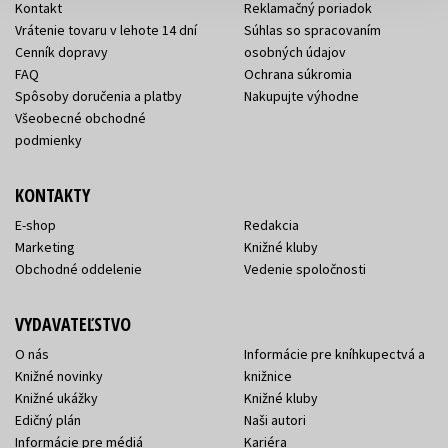
Kontakt
Reklamačný poriadok
Vrátenie tovaru v lehote 14 dní
Súhlas so spracovaním
Cenník dopravy
osobných údajov
FAQ
Ochrana súkromia
Spôsoby doručenia a platby
Nakupujte výhodne
Všeobecné obchodné
podmienky
KONTAKTY
E-shop
Redakcia
Marketing
Knižné kluby
Obchodné oddelenie
Vedenie spoločnosti
VYDAVATEĽSTVO
O nás
Informácie pre kníhkupectvá a
Knižné novinky
knižnice
Knižné ukážky
Knižné kluby
Edičný plán
Naši autori
Informácie pre médiá
Kariéra