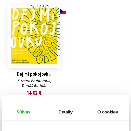
Technické vedy
Učebnice
Umenie a kultúra
Výchova a pedagogika
Young adult
Young adult (SK)
Zdravie a životný štýl
Všetky tituly
Dej mi pokojovku
Zuzana Bodnárová
,
Tomáš Bodnár
14,02 €
Do košíka
Súhlas
Detaily
O cookies