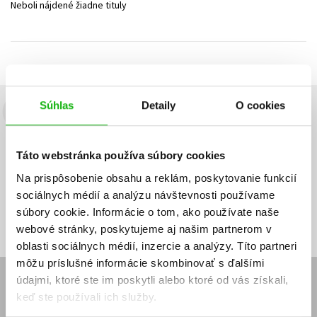
Neboli nájdené žiadne tituly
Technické vedy
Učebnice
Umenie a kultúra
Výchova a pedagogika
Young adult
Young adult (SK)
Zdravie a životný štýl
Všetky tituly
Súhlas
Detaily
O cookies
Budete to vedieť ako prvý!
Zaujíma Vás, aký knižný hit práve vychádza, na aký tovar je
Táto webstránka používa súbory cookies
výhodná zľava, aká beží súťaž o ceny?
Prihláste sa k odberu našich
e-mailových noviniek
!
Na prispôsobenie obsahu a reklám, poskytovanie funkcií
sociálnych médií a analýzu návštevnosti používame
Vaša
Vaša
Prihlásiť sa
emailová
emailová
Vaša emailová adresa
súbory cookie. Informácie o tom, ako používate naše
adresa
adresa
webové stránky, poskytujeme aj našim partnerom v
oblasti sociálnych médií, inzercie a analýzy. Títo partneri
môžu príslušné informácie skombinovať s ďalšími
údajmi, ktoré ste im poskytli alebo ktoré od vás získali,
E-SHOP
keď ste používali ich služby.
Kontakt
Reklamačný poriadok