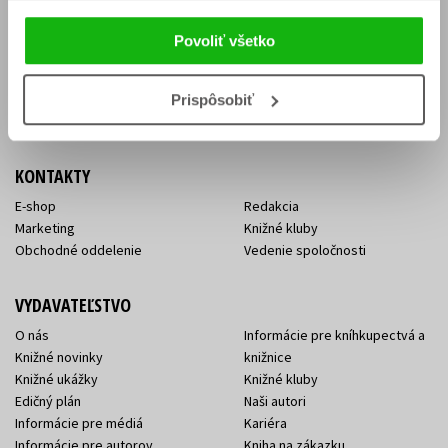
Vrátenie tovaru v lehote 14 dní
Súhlas so spracovaním
Cenník dopravy
osobných údajov
Povoliť všetko
FAQ
Ochrana súkromia
Spôsoby doručenia a platby
Nakupujte výhodne
Všeobecné obchodné
Prispôsobiť
podmienky
KONTAKTY
E-shop
Redakcia
Marketing
Knižné kluby
Obchodné oddelenie
Vedenie spoločnosti
VYDAVATEĽSTVO
O nás
Informácie pre kníhkupectvá a
Knižné novinky
knižnice
Knižné ukážky
Knižné kluby
Edičný plán
Naši autori
Informácie pre médiá
Kariéra
Informácie pre autorov
Kniha na zákazku