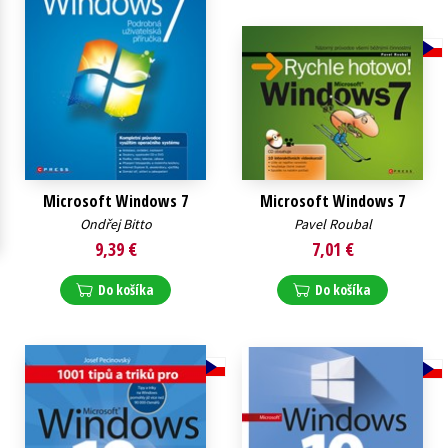
Technické vedy
Učebnice
Umenie a kultúra
Výchova a pedagogika
Young adult
Young adult (SK)
Zdravie a životný štýl
Všetky tituly
Microsoft Windows 7
Microsoft Windows 7
Ondřej Bitto
Pavel Roubal
9,39 €
7,01 €
Do košíka
Do košíka