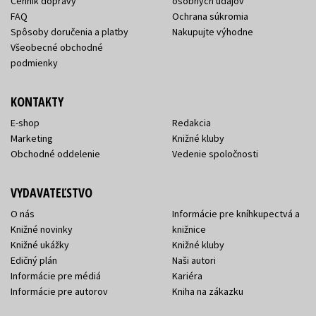
Cenník dopravy
osobných údajov
FAQ
Ochrana súkromia
Spôsoby doručenia a platby
Nakupujte výhodne
Všeobecné obchodné
podmienky
KONTAKTY
E-shop
Redakcia
Marketing
Knižné kluby
Obchodné oddelenie
Vedenie spoločnosti
VYDAVATEĽSTVO
O nás
Informácie pre kníhkupectvá a
Knižné novinky
knižnice
Knižné ukážky
Knižné kluby
Edičný plán
Naši autori
Informácie pre médiá
Kariéra
Informácie pre autorov
Kniha na zákazku