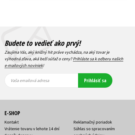
Budete to vedieť ako prvý!
Zaujíma Vás, aký knižný hit práve vychádza, na aký tovar je
výhodná zľava, aká beží súťaž o ceny?
Prihláste sa k odberu našich
e-mailových noviniek
!
Vaša
Vaša
Prihlásiť sa
emailová
emailová
Vaša emailová adresa
adresa
adresa
E-SHOP
Kontakt
Reklamačný poriadok
Vrátenie tovaru v lehote 14 dní
Súhlas so spracovaním