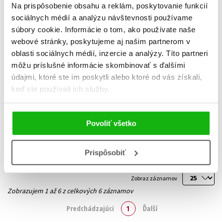
Na prispôsobenie obsahu a reklám, poskytovanie funkcií
sociálnych médií a analýzu návštevnosti používame
súbory cookie. Informácie o tom, ako používate naše
webové stránky, poskytujeme aj našim partnerom v
oblasti sociálnych médií, inzercie a analýzy. Títo partneri
môžu príslušné informácie skombinovať s ďalšími
Microsoft Windows 8
Microsoft Windows 8
údajmi, ktoré ste im poskytli alebo ktoré od vás získali,
Jednoduše
Ondřej Bitto
keď ste používali ich služby.
9,34 €
5,09 €
Do košíka
Do košíka
Povoliť všetko
Prispôsobiť
Zobraz záznamov
Zobrazujem 1 až 6 z celkových 6 záznamov
Predchádzajúci
1
Ďalší