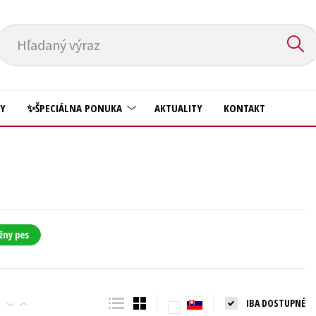
Hľadaný výraz
HY
✨ŠPECIÁLNA PONUKA
AKTUALITY
KONTAKT
Predškoláci
Komiks
Príroda a záhrada
Krížovky
Prírodné vedy
Kuchárske knihy
Technické vedy
žny pes
New Adult
Učebnice
Obchod a ekonómia
Umenie a kultúra
Ostatné
IBA DOSTUPNÉ
Výchova a pedagogika