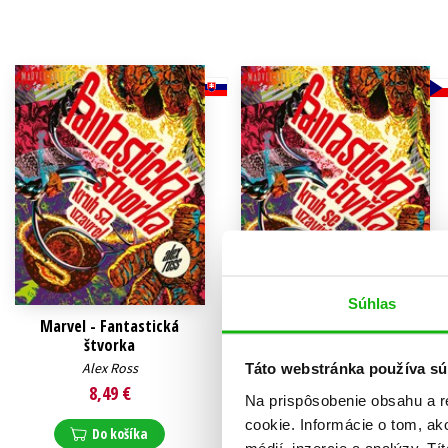
Humanitné a spoločenské ve
Auto - moto
Jazyky
Beletria pre deti
Kalendáre, diáre
Beletria pre dospelých
Kariéra a osobný rozvoj
Súhlas
Marvel - Fantastická
Marvel - Fantastická čtyřka
štvorka
Alex Ross
Alex Ross
Táto webstránka používa sú
8,49 €
8,49 €
Na prispôsobenie obsahu a r
Do košíka
cookie. Informácie o tom, ak
Do košíka
médií, inzercie a analýzy. Tí