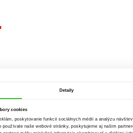
Počítače
dy
Young adult
Poézia
Young adult (SK)
Populárno - náučná pre dospelých
Zdravie a životný štýl
Populárno - náučné pre deti
Všetky tituly
Detaily
bory cookies
eklám, poskytovanie funkcií sociálnych médií a analýzu návšte
o používate naše webové stránky, poskytujeme aj našim partner
to partneri môžu príslušné informácie skombinovať s ďalšími údaj