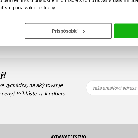
ď ste používali ich služby.
Zobraz záznamov
Prispôsobiť
i
1
Ďalší
ý!
Vaša
Vaša
ve vychádza, na aký tovar je
emailová
emailová
Vaša emailová adresa
adresa
adresa
o ceny?
Prihláste sa k odberu
VYDAVATEĽSTVO