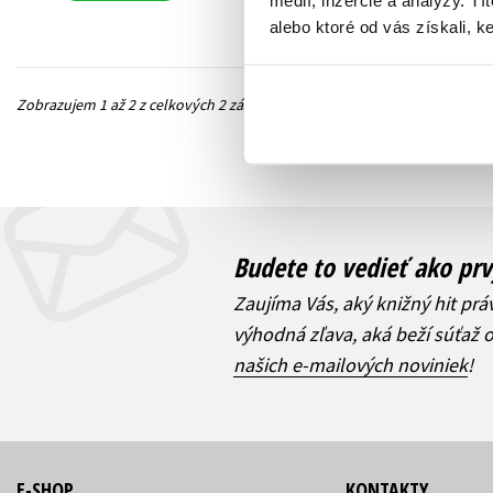
alebo ktoré od vás získali, ke
Zobrazujem 1 až 2 z celkových 2 záznamov
Predchádzajúc
Budete to vedieť ako prv
Zaujíma Vás, aký knižný hit prá
výhodná zľava, aká beží súťaž 
našich e-mailových noviniek
!
E-SHOP
KONTAKTY