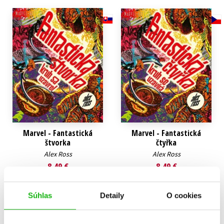
Technické vedy
Učebnice
Umenie a kultúra
Výchova a pedagogika
Young adult
Young adult (SK)
Zdravie a životný štýl
Všetky tituly
Marvel - Fantastická
Marvel - Fantastická
štvorka
čtyřka
Alex Ross
Alex Ross
8,49 €
8,49 €
Do košíka
Do košíka
Súhlas
Detaily
O cookies