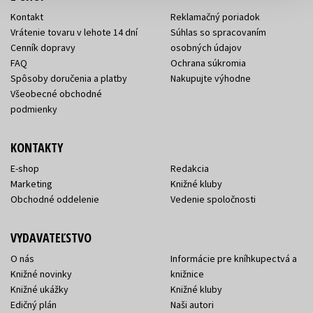
Kontakt
Reklamačný poriadok
Vrátenie tovaru v lehote 14 dní
Súhlas so spracovaním
Cenník dopravy
osobných údajov
FAQ
Ochrana súkromia
Spôsoby doručenia a platby
Nakupujte výhodne
Všeobecné obchodné
podmienky
KONTAKTY
E-shop
Redakcia
Marketing
Knižné kluby
Obchodné oddelenie
Vedenie spoločnosti
VYDAVATEĽSTVO
O nás
Informácie pre kníhkupectvá a
Knižné novinky
knižnice
Knižné ukážky
Knižné kluby
Edičný plán
Naši autori