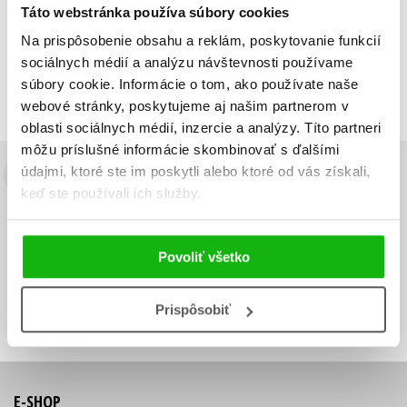
Táto webstránka používa súbory cookies
Zobraz záznamov
Na prispôsobenie obsahu a reklám, poskytovanie funkcií
Zobrazujem 1 až 2 z celkových 2 záznamov
sociálnych médií a analýzu návštevnosti používame
súbory cookie. Informácie o tom, ako používate naše
Predchádzajúci
1
Ďalší
webové stránky, poskytujeme aj našim partnerom v
oblasti sociálnych médií, inzercie a analýzy. Títo partneri
môžu príslušné informácie skombinovať s ďalšími
údajmi, ktoré ste im poskytli alebo ktoré od vás získali,
Budete to vedieť ako prvý!
keď ste používali ich služby.
Zaujíma Vás, aký knižný hit práve vychádza, na aký tovar je
výhodná zľava, aká beží súťaž o ceny?
Prihláste sa k odberu našich
Povoliť všetko
e-mailových noviniek
!
Vaša
Vaša
Prihlásiť sa
emailová
emailová
Vaša emailová adresa
Prispôsobiť
adresa
adresa
E-SHOP