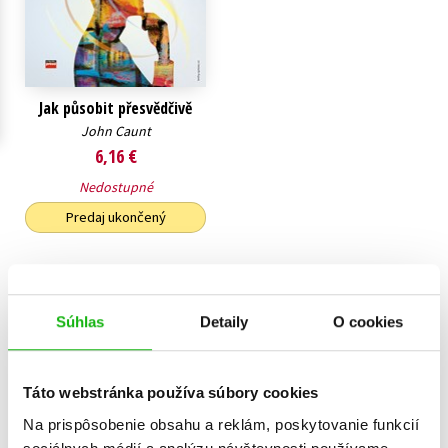
Technické vedy
Učebnice
Umenie a kultúra
Výchova a pedagogika
Young adult
Young adult (SK)
Zdravie a životný štýl
Jak působit přesvědčivě
John Caunt
Všetky tituly
6,16 €
Nedostupné
Predaj ukončený
Súhlas
Detaily
O cookies
Zobraz záznamov
Zobrazujem 1 až 1 z celkových 1 záznamov
Predchádzajúci
1
Ďalší
Táto webstránka používa súbory cookies
Na prispôsobenie obsahu a reklám, poskytovanie funkcií