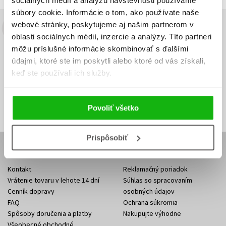
sociálnych médií a analýzu návštevnosti používame
súbory cookie. Informácie o tom, ako používate naše
webové stránky, poskytujeme aj našim partnerom v
Budete to vedieť ako prvý!
oblasti sociálnych médií, inzercie a analýzy. Títo partneri
môžu príslušné informácie skombinovať s ďalšími
Zaujíma Vás, aký knižný hit práve vychádza, na aký tovar je
údajmi, ktoré ste im poskytli alebo ktoré od vás získali,
výhodná zľava, aká beží súťaž o ceny?
Prihláste sa k odberu našich
keď ste používali ich služby.
e-mailových noviniek
!
Vaša
Vaša
Prihlásiť sa
emailová
emailová
Vaša emailová adresa
adresa
adresa
Povoliť všetko
Prispôsobiť
E-SHOP
Kontakt
Reklamačný poriadok
Vrátenie tovaru v lehote 14 dní
Súhlas so spracovaním
Cenník dopravy
osobných údajov
FAQ
Ochrana súkromia
Spôsoby doručenia a platby
Nakupujte výhodne
Všeobecné obchodné