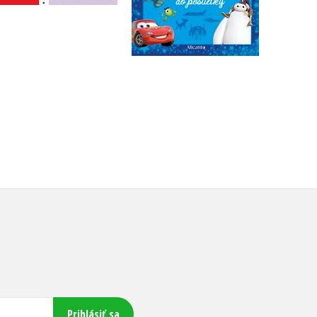
Do košíka
Do košíka
15,29 €
5,18 €
Prihlásiť sa