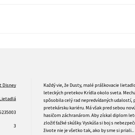
Počítače
dy
Young adult
Poézia
Young adult (SK)
Populárno - náučná pre dospelých
Zdravie a životný štýl
Populárno - náučné pre deti
Všetky tituly
t Disney
Každý vie, že Dusty, malé práškovacie lietadlo 
leteckých pretekov Krídla okolo sveta. Mech
Lietadlá
spôsobila celý rad nepredvídaných udalostí, 
pretekársku kariéru. Má však pred sebou novú
5235003
hasičom záchranárom. Aby získal diplom let
zložiť ťažké skúšky. Vyskúša si boj s nebezpeč
3
živote nie je všetko tak, ako by sme si priali.