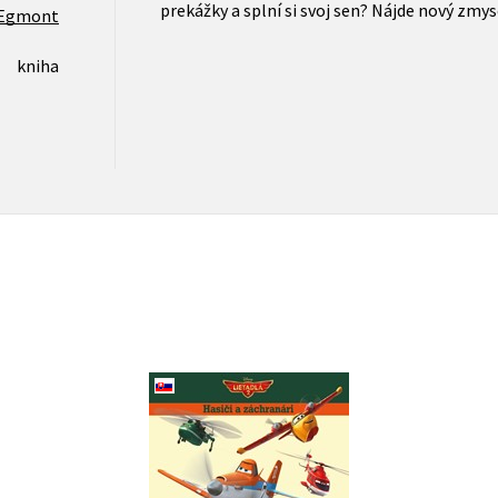
prekážky a splní si svoj sen? Nájde nový zmys
Egmont
kniha
Lietadlá 2 - Hasiči a
záchranári
Walt Disney