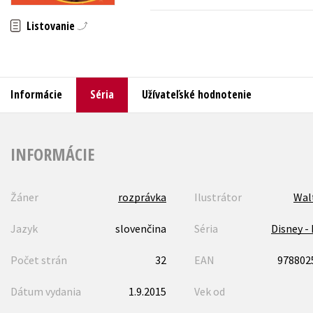
Listovanie
Humanitné a spoločenské ve
Auto - moto
Jazyky
Beletria pre deti
Kalendáre, diáre
Beletria pre dospelých
Informácie
Séria
Užívateľské hodnotenie
Kariéra a osobný rozvoj
INFORMÁCIE
Žáner
rozprávka
Ilustrátor
Wal
Jazyk
slovenčina
Séria
Disney - 
Počet strán
32
EAN
978802
Dátum vydania
1.9.2015
Vek od