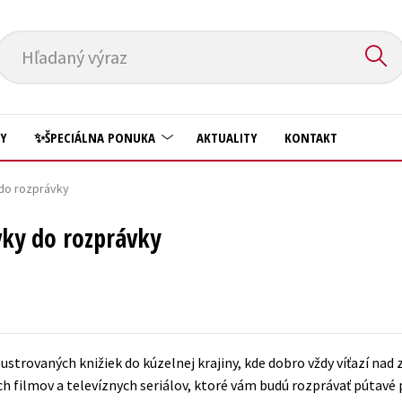
Hľadaný výraz
HY
✨ŠPECIÁLNA PONUKA
AKTUALITY
KONTAKT
 do rozprávky
Predškoláci
Komiks
ávky do rozprávky
Príroda a záhrada
Krížovky
Prírodné vedy
Kuchárske knihy
Technické vedy
New Adult
Učebnice
Obchod a ekonómia
lustrovaných knižiek do kúzelnej krajiny, kde dobro vždy víťazí nad 
Umenie a kultúra
Ostatné
filmov a televíznych seriálov, ktoré vám budú rozprávať pútavé 
Výchova a pedagogika