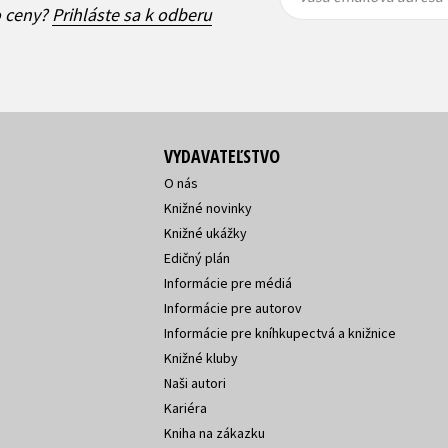
adresa
adresa
o ceny?
Prihláste sa k odberu
VYDAVATEĽSTVO
O nás
Knižné novinky
Knižné ukážky
Edičný plán
Informácie pre médiá
Informácie pre autorov
Informácie pre kníhkupectvá a knižnice
Knižné kluby
Naši autori
Kariéra
Kniha na zákazku