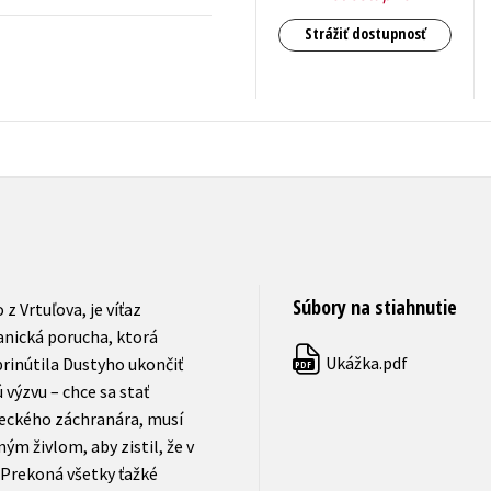
Strážiť dostupnosť
3,57
€
s DPH
Súbory na stiahnutie
z Vrtuľova, je víťaz
anická porucha, ktorá
Ukážka.pdf
prinútila Dustyho ukončiť
PDF
 výzvu – chce sa stať
eckého záchranára, musí
ným živlom, aby zistil, že v
.. Prekoná všetky ťažké