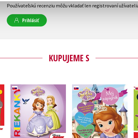
Používateľskú recenziu môžu vkladať len registrovaní užívateli
Prihlásiť
KUPUJEME S
a s
Sofia Prvá - Môj
Sofia Prvá - Riekanky
zápisník
Walt Disney
Walt Disney