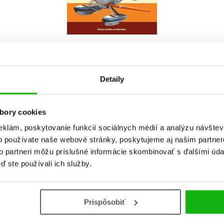
Do košíka
4,25 €
Detaily
bory cookies
eklám, poskytovanie funkcií sociálnych médií a analýzu návšte
o používate naše webové stránky, poskytujeme aj našim partner
to partneri môžu príslušné informácie skombinovať s ďalšími údaj
ď ste používali ich služby.
Prispôsobiť
Vaše hodnotenie