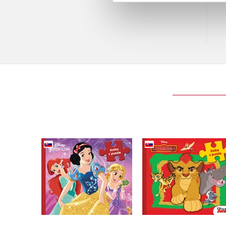
Levia hliadka - Knih
Princezná - Kniha s
puzzle
puzzle
Walt Disney
Walt Disney