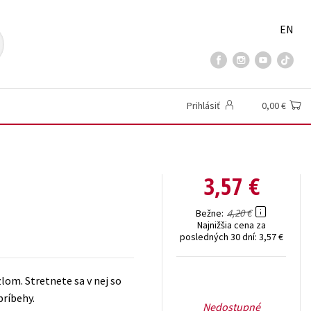
EN
Prihlásiť
0,00 €
3,57 €
4,20 €
Bežne
Najnižšia cena za
posledných 30 dní:
3,57 €
zlom. Stretnete sa v nej so
príbehy.
Nedostupné