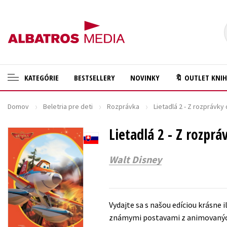
KATEGÓRIE
BESTSELLERY
NOVINKY
🔖 OUTLET KNI
Domov
Beletria pre deti
Rozprávka
Lietadlá 2 - Z rozprávky
🛍️ Darčekové poukazy
Cestovanie
✍️Knihy s podpisom
Lietadlá 2 - Z rozpr
Darčekové publikácie
🎁 Limitované balíčky
Digitálna fotografia
Walt Disney
🔥 Výhodné predpredaje
Doplnkový sortiment
🏷️ Zlacnené knihy
Ezoterika a duchovný svet
Vydajte sa s našou edíciou krásne i
⚔️ Zaklínač na CD
História a military
známymi postavami z animovaných 
🔖Outlet knihy
Hobby