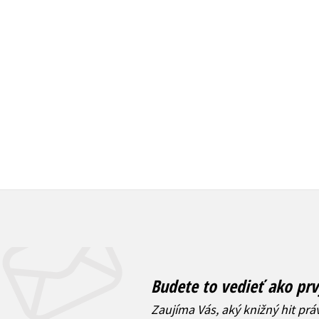
Do košíka
Do košíka
8,42 €
6,93 €
Budete to vedieť ako prv
Zaujíma Vás, aký knižný hit prá