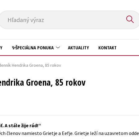
Hľadaný výraz
HY
✨ŠPECIÁLNA PONUKA
AKTUALITY
KONTAKT
denník Hendrika Groena, 85 rokov
Predškoláci
Komiks
endrika Groena, 85 rokov
Príroda a záhrada
Krížovky
Prírodné vedy
Kuchárske knihy
Technické vedy
New Adult
Učebnice
Obchod a ekonómia
 A stále žije rád!
Umenie a kultúra
Ostatné
vých členov namiesto Grietje a Eefje. Grietje leží na uzavretom odd
Výchova a pedagogika