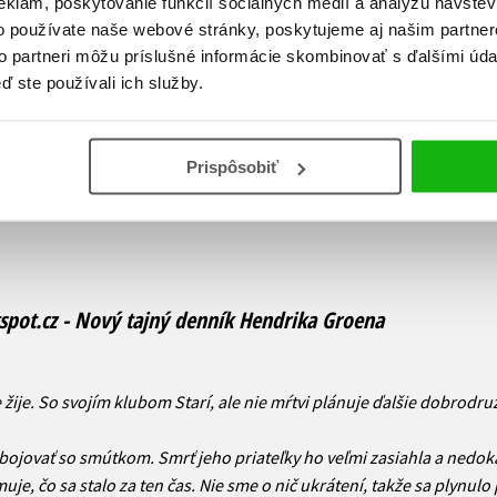
eklám, poskytovanie funkcií sociálnych médií a analýzu návšte
o používate naše webové stránky, poskytujeme aj našim partner
to partneri môžu príslušné informácie skombinovať s ďalšími údaj
ď ste používali ich služby.
Prispôsobiť
spot.cz - Nový tajný denník Hendrika Groena
e žije. So svojím klubom Starí, ale nie mŕtvi plánuje ďalšie dobrodružs
bojovať so smútkom. Smrť jeho priateľky ho veľmi zasiahla a nedoká