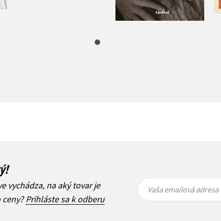
12,32 €
ý!
Vaša
Vaša
ve vychádza, na aký tovar je
emailová
emailová
Vaša emailová adresa
adresa
adresa
o ceny?
Prihláste sa k odberu