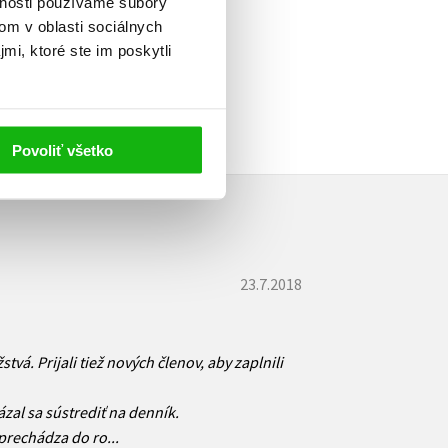
vnosti používame súbory
om v oblasti sociálnych
mi, ktoré ste im poskytli
Povoliť všetko
23.7.2018
tvá. Prijali tiež nových členov, aby zaplnili
zal sa sústrediť na denník.