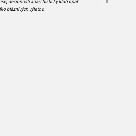
Ukážka.pdf
šej nečinnosti anarchistický klub opäť
PDF
ľko bláznivých výletov.