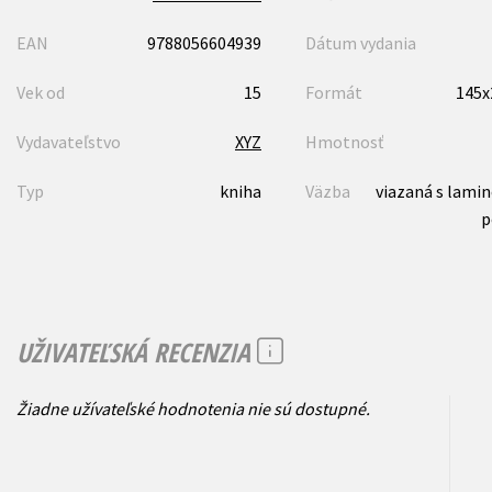
EAN
9788056604939
Dátum vydania
Vek od
15
Formát
145
Vydavateľstvo
XYZ
Hmotnosť
Typ
kniha
Väzba
viazaná s lami
p
UŽIVATEĽSKÁ RECENZIA
Žiadne užívateľské hodnotenia nie sú dostupné.