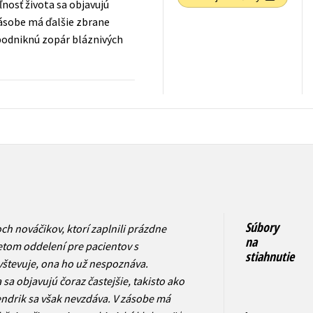
nosť života sa objavujú
zásobe má ďalšie zbrane
 podniknú zopár bláznivých
Súbory
och nováčikov, ktorí zaplnili prázdne
na
vretom oddelení pre pacientov s
stiahnutie
vštevuje, ona ho už nespoznáva.
sa objavujú čoraz častejšie, takisto ako
endrik sa však nevzdáva. V zásobe má