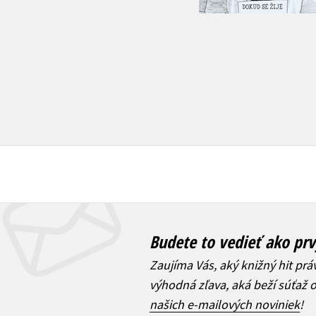
12,32 €
13,17 €
Budete to vedieť ako prv
Zaujíma Vás, aký knižný hit prá
výhodná zľava, aká beží súťaž 
našich e-mailových noviniek
!