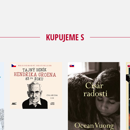
KUPUJEME S
Tajný deník Hendrika
5
Cisár radosti
Groena (audiokniha)
Ocean Vuong
Hendrik Groen
Do košíka
Do košíka
19,47 €