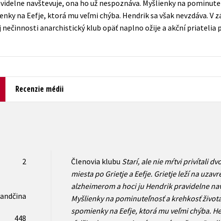
videlne navštevuje, ona ho už nespoznáva. Myšlienky na pominuteľ
Počítače
ienky na Eefje, ktorá mu veľmi chýba. Hendrik sa však nevzdáva. V 
dy
Young adult
Poézia
 nečinnosti anarchistický klub opäť naplno ožije a akční priatelia
Young adult (SK)
Populárno - náučná pre dospelých
Zdravie a životný štýl
Populárno - náučné pre deti
Recenzie médii
Všetky tituly
2
Členovia klubu
Starí, ale nie mŕtvi
privítali dv
miesta po Grietje a Eefje. Grietje leží na uza
alzheimerom a hoci ju Hendrik pravidelne na
andčina
Myšlienky na pominuteľnosť a krehkosť života 
spomienky na Eefje, ktorá mu veľmi chýba. H
448