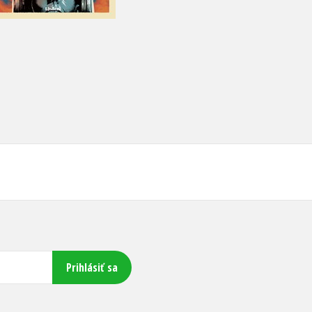
25,42 €
21,17 €
Prihlásiť sa