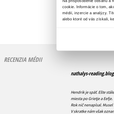
Na prispôsobenie obsahu a r
cookie. Informácie o tom, ak
médií, inzercie a analýzy. Tí
alebo ktoré od vás získali, ke
RECENZIA MÉDII
nathalys-reading.blog
Hendrik je späť. Ešte stál
miesta po Grietje a Eefje.
Rok nič nenapísal. Musel 