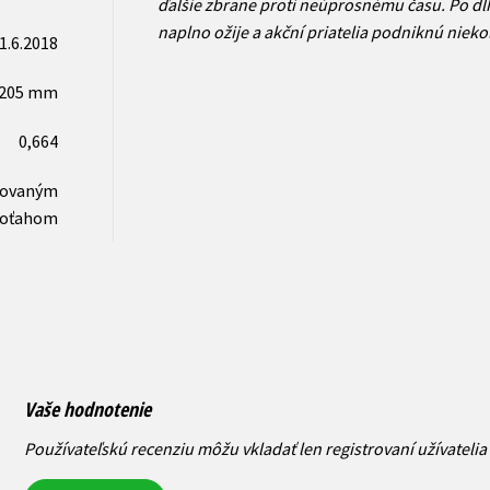
ďalšie zbrane proti neúprosnému času. Po dlh
naplno ožije a akční priatelia podniknú nieko
1.6.2018
x205 mm
0,664
novaným
oťahom
Vaše hodnotenie
Používateľskú recenziu môžu vkladať len registrovaní užívatelia