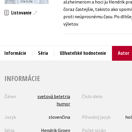
alzheimerom a hoci ju Hendrik pra
čoraz častejšie, takisto ako spom
Humanitné a spoločenské ve
Listovanie
Auto - moto
proti neúprosnému času. Po dlhšej
Jazyky
výletov.
Beletria pre deti
Kalendáre, diáre
Beletria pre dospelých
Kariéra a osobný rozvoj
Informácie
Séria
Užívateľské hodnotenie
Autor
INFORMÁCIE
Žáner
svetová beletria
Číslo dielu
humor
Jazyk
slovenčina
Pôvodný jazyk
hol
Séria
Hendrik Groen
Počet strán