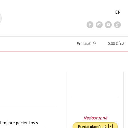
EN
Prihlásiť
0,00 €
Nedostupné
elení pre pacientov s
Predaj ukončený