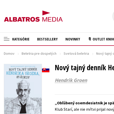
KATEGÓRIE
BESTSELLERY
NOVINKY
🔖 OUTLET KNI
Domov
Beletria pre dospelých
Svetová beletria
Nový tajný 
🛍️ Darčekové poukazy
Cestovanie
✍️Knihy s podpisom
Nový tajný denník H
Darčekové publikácie
🎁 Limitované balíčky
Digitálna fotografia
Hendrik Groen
🔥 Výhodné predpredaje
Doplnkový sortiment
🏷️ Zlacnené knihy
Ezoterika a duchovný svet
Obľúbený osemdesiatnik je späť.
⚔️ Zaklínač na CD
História a military
Klub Starí, ale nie mŕtvi prijal no
🔖Outlet knihy
Hobby