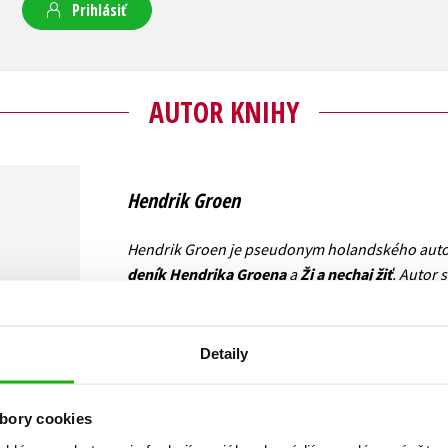
Prihlásiť
AUTOR KNIHY
Hendrik Groen
Hendrik Groen je pseudonym holandského autora
deník Hendrika Groena
a
Ži a nechaj žiť
. Autor 
uverejňoval najprv na literárnej webstránke m
jeho tituly preložené do viac ako 30 jazykov svet
predajností v Holandsku aj po celom svete. Jeho 
Detaily
predmetom špekulácií v médiách.
bory cookies
Zobraziť profil autora