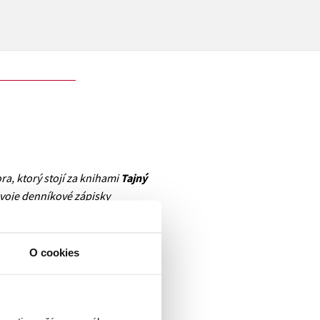
, ktorý stojí za knihami
Tajný
svoje denníkové zápisky
agazínu
Torpedo
. Neskôr boli
a a šplhali sa na vysoké priečky
pravá identita je len
O cookies