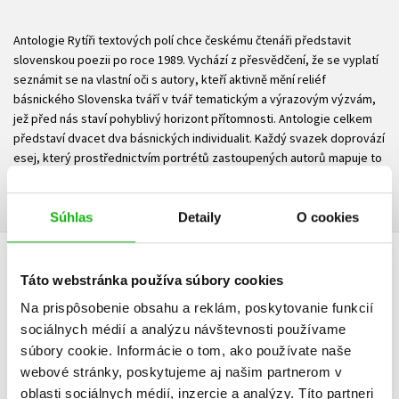
Antologie Rytíři textových polí chce českému čtenáři představit
slovenskou poezii po roce 1989. Vychází z přesvědčení, že se vyplatí
seznámit se na vlastní oči s autory, kteří aktivně mění reliéf
básnického Slovenska tváří v tvář tematickým a výrazovým výzvám,
jež před nás staví pohyblivý horizont přítomnosti. Antologie celkem
představí dvacet dva básnických individualit. Každý svazek doprovází
esej, který prostřednictvím portrétů zastoupených autorů mapuje to
podstatné z dění ve slovenské poezii po roce 1989.
Súhlas
Detaily
O cookies
UŽIVATEĽSKÁ RECENZIA
Táto webstránka používa súbory cookies
Na prispôsobenie obsahu a reklám, poskytovanie funkcií
Žiadne užívateľské hodnotenia nie sú dostupné.
sociálnych médií a analýzu návštevnosti používame
súbory cookie. Informácie o tom, ako používate naše
Vaše hodnotenie
webové stránky, poskytujeme aj našim partnerom v
oblasti sociálnych médií, inzercie a analýzy. Títo partneri
Používateľskú recenziu môžu vkladať len registrovaní užívatelia