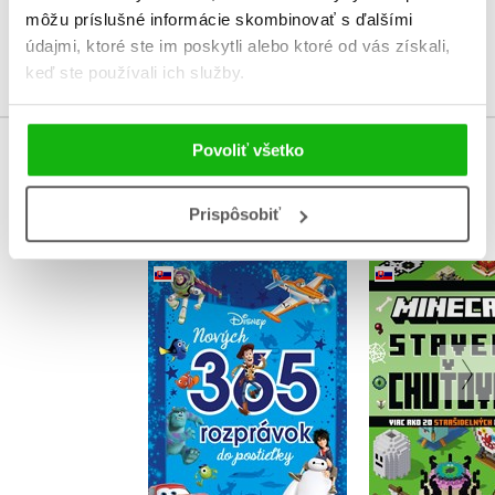
môžu príslušné informácie skombinovať s ďalšími
údajmi, ktoré ste im poskytli alebo ktoré od vás získali,
Prihlásiť
keď ste používali ich služby.
Povoliť všetko
KUPUJEME S
Prispôsobiť
Disney - Nových 365
Minecra
rozprávok do
Stavebné ch
postieľky
Kolekt
Kolektiv