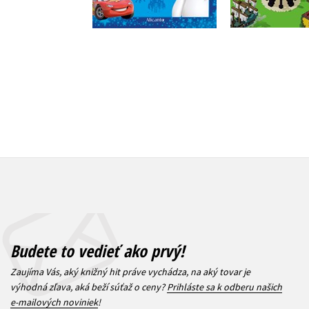
Do košík
Do košíka
9,34 
15,29 €
Budete to vedieť ako prvý!
Zaujíma Vás, aký knižný hit práve vychádza, na aký tovar je
výhodná zľava, aká beží súťaž o ceny?
Prihláste sa k odberu našich
e-mailových noviniek
!