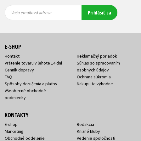
Vaša
Vaša
Prihlásiť sa
emailová
emailová
Vaša emailová adresa
adresa
adresa
E-SHOP
Kontakt
Reklamačný poriadok
Vrátenie tovaru v lehote 14 dní
Súhlas so spracovaním
Cenník dopravy
osobných údajov
FAQ
Ochrana súkromia
Spôsoby doručenia a platby
Nakupujte výhodne
Všeobecné obchodné
podmienky
KONTAKTY
E-shop
Redakcia
Marketing
Knižné kluby
Obchodné oddelenie
Vedenie spoločnosti