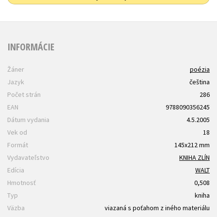
INFORMÁCIE
Žáner
poézia
Jazyk
čeština
Počet strán
286
EAN
9788090356245
Dátum vydania
4.5.2005
Vek od
18
Formát
145x212 mm
Vydavateľstvo
KNIHA ZLÍN
Edícia
WALT
Hmotnosť
0,508
Typ
kniha
Väzba
viazaná s poťahom z iného materiálu