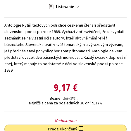
Listovanie
Technické vedy
Učebnice
Umenie a kultúra
Výchova a pedagogika
Young adult
Young adult (SK)
Antologie Rytíři textových polí chce českému čtenáři představit
Zdravie a životný štýl
slovenskou poezii po roce 1989. Vychází z přesvědčení, že se vyplatí
seznámit se na vlastní oči s autory, kteří aktivně mění reliéf
Všetky tituly
básnického Slovenska tváří v tvář tematickým a výrazovým výzvám,
jež před nás staví pohyblivý horizont přítomnosti. Antologie celkem
představí dvacet dva básnických individualit. Každý svazek doprovází
esej, který mapuje to podstatné z dění ve slovenské poezii po roce
1989.
9,17 €
10,79 €
Bežne
Najnižšia cena za posledných 30 dní:
9,17 €
Nedostupné
Predaj ukončený