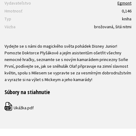
Vydavateľstvo
Egmont
Hmotnosť
0,146
Typ
kniha
Väzba
brožovaná, šitá nitmi
Vydejte se s námi do magického světa pohádek Disney Junior!
Pomozte Doktorce Plyšákové a jejím asistentům ošetřit všechny
nemocné hračky, seznamte se s novým kamarádem princezny Sofie
První, podívejte se, jak se sněhulák Olaf připravuje na zimní slavnost
květin, spolu s Milesem se vypravte se za vesmírným dobrodružstvím
a vyrazte si na výlet s Mickeym a jeho kamarády!
Súbory na stiahnutie
Ukážka.pdf
PDF