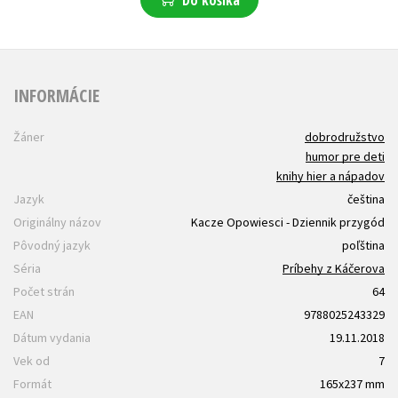
INFORMÁCIE
Žáner
dobrodružstvo
humor pre deti
knihy hier a nápadov
Jazyk
čeština
Originálny názov
Kacze Opowiesci - Dziennik przygód
Pôvodný jazyk
poľština
Séria
Príbehy z Káčerova
Počet strán
64
EAN
9788025243329
Dátum vydania
19.11.2018
Vek od
7
Formát
165x237 mm