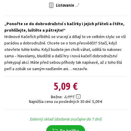
Listovanie
Technické vedy
Učebnice
Umenie a kultúra
Výchova a pedagogika
Young adult
Young adult (SK)
Ponořte se do dobrodružství s kačírky i jejich přáteli a čtěte,
Zdravie a životný štýl
prohlížejte, luštěte a pátrejte!
Hrdinové Kačeřích příběhů se vracejí a dělají to ve velkém stylu: se vší
Všetky tituly
parádou a dobrodružně. Chcete se o tom přesvědčit? Stačí, když
otevřete tuhle knihu. Když budete jen chvíli váhat, udělá to nakonec
sama – hlavolamy, bludiště a další hry i nová kačeří dobrodružství
překypují akcí. Máte před sebou příhody tak napínavé, až z toho lítá
peří a zobák se samým nadšením ani… nezavře.
5,09 €
5,99 €
Bežne
Najnižšia cena za posledných 30 dní:
5,09 €
Externý sklad (dodanie zvyčajne do 7 dní)
Do košíka