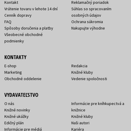
Kontakt
Reklamačný poriadok
Vrátenie tovaru v lehote 14 dní
Súhlas so spracovaním
Cenník dopravy
osobných údajov
FAQ
Ochrana súkromia
Spôsoby doručenia a platby
Nakupujte výhodne
Všeobecné obchodné
podmienky
KONTAKTY
E-shop
Redakcia
Marketing
Knižné kluby
Obchodné oddelenie
Vedenie spoločnosti
VYDAVATEĽSTVO
O nás
Informácie pre kníhkupectvá a
Knižné novinky
knižnice
Knižné ukážky
Knižné kluby
Edičný plán
Naši autori
Informácie pre médiá
Kariéra