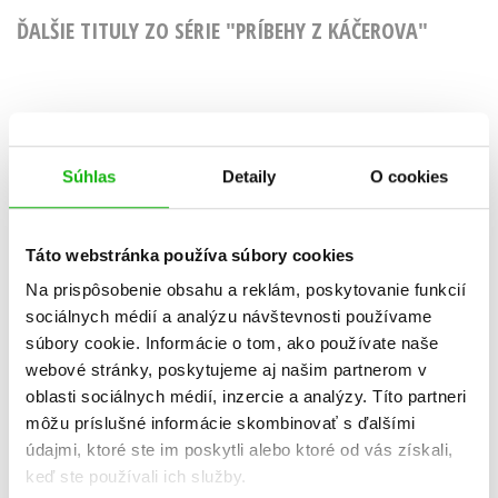
ĎALŠIE TITULY ZO SÉRIE "PRÍBEHY Z KÁČEROVA"
Kačeří př
Disney - Kuchařka
Cesty
Súhlas
Detaily
O cookies
mladých svišťů
dobrodruž
Kolekt
Kolektiv
Táto webstránka používa súbory cookies
Na prispôsobenie obsahu a reklám, poskytovanie funkcií
sociálnych médií a analýzu návštevnosti používame
súbory cookie. Informácie o tom, ako používate naše
Do košíka
Do košík
webové stránky, poskytujeme aj našim partnerom v
9,17 €
oblasti sociálnych médií, inzercie a analýzy. Títo partneri
10,19
môžu príslušné informácie skombinovať s ďalšími
údajmi, ktoré ste im poskytli alebo ktoré od vás získali,
keď ste používali ich služby.