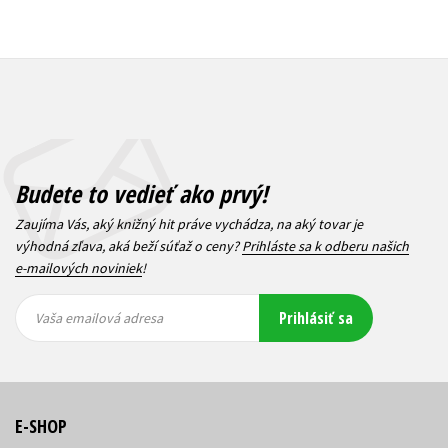
Budete to vedieť ako prvý!
Zaujíma Vás, aký knižný hit práve vychádza, na aký tovar je
výhodná zľava, aká beží súťaž o ceny?
Prihláste sa k odberu našich
e-mailových noviniek
!
Vaša
Vaša
Prihlásiť sa
emailová
emailová
Vaša emailová adresa
adresa
adresa
E-SHOP