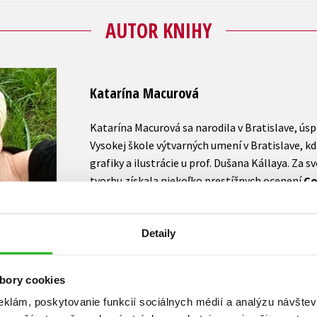
AUTOR KNIHY
Katarína Macurová
Katarína Macurová sa narodila v Bratislave, ús
Vysokej škole výtvarných umení v Bratislave, kd
grafiky a ilustrácie u prof. Dušana Kállaya. Za s
tvorbu získala niekoľko prestížnych ocenení
Co
Excellence v USA
či
Cenu Ministerstva kultúr
aj v zahraničí. Vo vydavateľstve Albatros jej vyš
Momo
,
Mesačné zrnko
,
Medvedík a záhradná p
Detaily
ďalších spolupracovala ako ilustrátorka.
bory cookies
Zobraziť profil autora
eklám, poskytovanie funkcií sociálnych médií a analýzu návšte