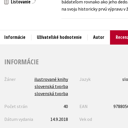
Listovanie
bádateľom rovnako ako jeho dedo. 
na svoju historicky prvú výpravu v
Humanitné a spoločenské ve
Auto - moto
Jazyky
Beletria pre deti
Kalendáre, diáre
Beletria pre dospelých
Informácie
Užívateľské hodnotenie
Autor
Recenz
Kariéra a osobný rozvoj
INFORMÁCIE
Žáner
ilustrované knihy
Jazyk
sl
slovenská tvorba
slovenská tvorba
Počet strán
40
EAN
978805
Dátum vydania
14.9.2018
Vek od