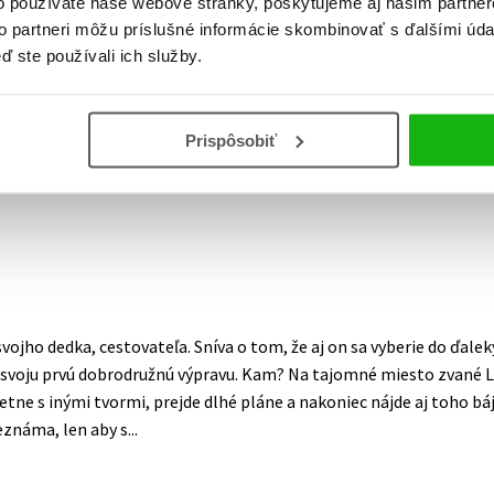
o používate naše webové stránky, poskytujeme aj našim partner
to partneri môžu príslušné informácie skombinovať s ďalšími údaj
ď ste používali ich služby.
Prispôsobiť
svojho dedka, cestovateľa. Sníva o tom, že aj on sa vyberie do ďa
a svoju prvú dobrodružnú výpravu. Kam? Na tajomné miesto zvané L
retne s inými tvormi, prejde dlhé pláne a nakoniec nájde aj toho 