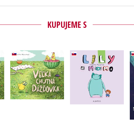
KUPUJEME S
Veľká chutná dážďovka
vka
Lily a Momo
(2. akosť)
Katarína Macurová
Katarína Macurová
Do košíka
Do košíka
11,04 €
6,50 €