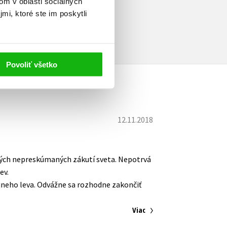
om v oblasti sociálnych
mi, ktoré ste im poskytli
Povoliť všetko
12.11.2018
lekých nepreskúmaných zákutí sveta. Nepotrvá
ev.
bájneho leva. Odvážne sa rozhodne zakončiť
Viac