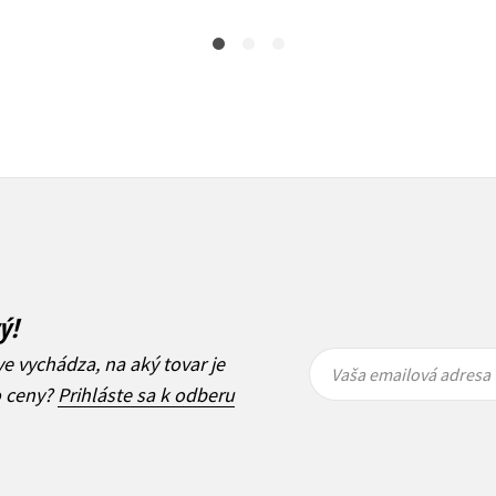
ý!
Vaša
Vaša
ve vychádza, na aký tovar je
emailová
emailová
Vaša emailová adresa
adresa
adresa
o ceny?
Prihláste sa k odberu