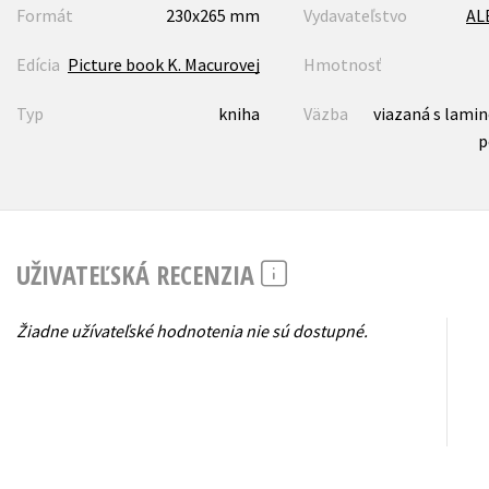
Formát
230x265 mm
Vydavateľstvo
AL
Edícia
Picture book K. Macurovej
Hmotnosť
Typ
kniha
Väzba
viazaná s lami
p
UŽIVATEĽSKÁ RECENZIA
Žiadne užívateľské hodnotenia nie sú dostupné.