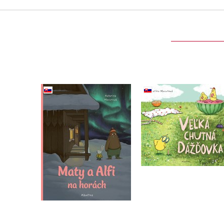
Maty a Alfi na horách
Veľká chutná dážďo
Katarína Macurová
Katarína Macurová
Do košíka
Do košíka
11,04 €
11,04 €