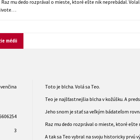
Raz mu dedo rozprával o mieste, ktoré ešte nik neprebádal. Volalo 
Počítače
 živote…
dy
Young adult
Poézia
Young adult (SK)
Populárno - náučná pre dospelých
Zdravie a životný štýl
Populárno - náučné pre deti
ie médii
Všetky tituly
ovenčina
Toto je blcha. Volá sa Teo.
Teo je najšťastnejšia blcha v kožúšku. A preds
Jeho snom je stať sa veľkým bádateľom rovn
6606254
Raz mu dedo rozprával o mieste, ktoré ešte n
3
A tak sa Teo vybral na svoju historicky prvú 