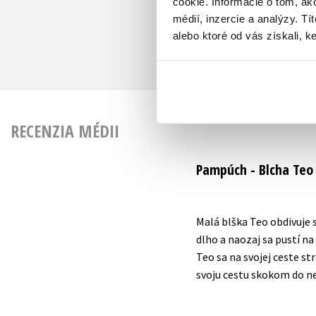
cookie. Informácie o tom, ak
médií, inzercie a analýzy. Tí
alebo ktoré od vás získali, ke
RECENZIA MÉDII
Pampúch - Blcha Teo
Malá blška Teo obdivuje 
dlho a naozaj sa pustí n
Teo sa na svojej ceste st