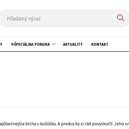
Hľadaný výraz
HY
✨ŠPECIÁLNA PONUKA
AKTUALITY
KONTAKT
Predškoláci
Komiks
Príroda a záhrada
Krížovky
Prírodné vedy
Kuchárske knihy
Technické vedy
New Adult
Učebnice
Obchod a ekonómia
Umenie a kultúra
Ostatné
najšťastnejšia blcha v kožúšku. A predsa by si rád povyskočil. Jeho 
Výchova a pedagogika