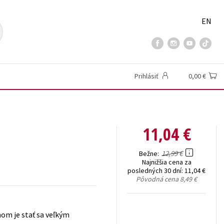
EN
Prihlásiť
0,00 €
11,04 €
12,99 €
Bežne
Najnižšia cena za
posledných 30 dní:
11,04 €
Pôvodná cena
8,49 €
snom je stať sa veľkým