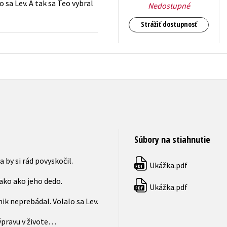
sa Lev. A tak sa Teo vybral
Nedostupné
Strážiť dostupnosť
11,04
€
s DPH
Súbory na stiahnutie
a by si rád povyskočil.
Ukážka.pdf
PDF
ako ako jeho dedo.
Ukážka.pdf
PDF
ik neprebádal. Volalo sa Lev.
výpravu v živote…