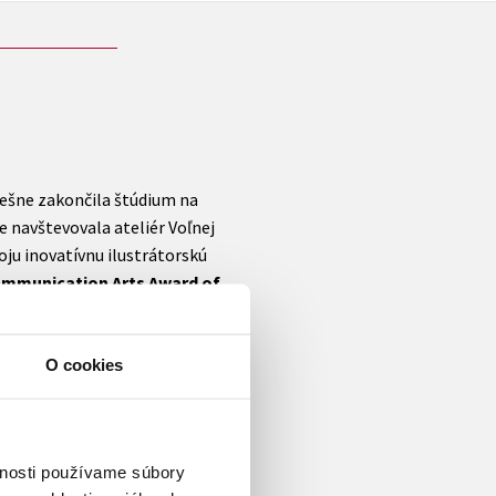
pešne zakončila štúdium na
e navštevovala ateliér Voľnej
voju inovatívnu ilustrátorskú
mmunication Arts Award of
y SR
a iné. Jej knihy vychádzajú
li úspešné autorské tituly:
Lily a
otopa
či
Blcha Teo
. Na mnohých
O cookies
vnosti používame súbory