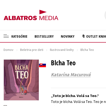
KATEGÓRIE
BESTSELLERY
NOVINKY
🔖 OUTLET KNI
Domov
Beletria pre deti
Ilustrované knihy
Blcha Teo
🛍️ Darčekové poukazy
Cestovanie
✍️Knihy s podpisom
Blcha Teo
Darčekové publikácie
🎁 Limitované balíčky
Digitálna fotografia
Katarína Macurová
🔥 Výhodné predpredaje
Doplnkový sortiment
🏷️ Zlacnené knihy
Ezoterika a duchovný svet
Toto je blcha. Volá sa Teo.
⚔️ Zaklínač na CD
História a military
Toto je blcha. Volá sa Teo. Teo je 
🔖Outlet knihy
Hobby