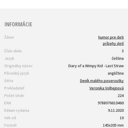
INFORMÁCIE
Žáner
humor pre deti
príbehy detí
Číslo dielu
3
Jazyk
čeština
Originálny názov
Diary of a Wimpy Kid - Last Straw
Pôvodný jazyk
angličtina
Séria
Deník malého poseroutky
Prekladateľ
Veronika Volhejnová
Počet strán
224
EAN
9788076610460
Dátum vydania
9.11.2020
Vek od
10
Formát
145x205 mm