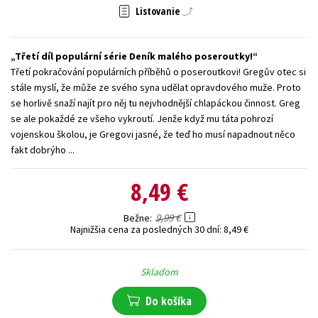
Listovanie
Technické vedy
Učebnice
Umenie a kultúra
Výchova a pedagogika
Young adult
Young adult (SK)
Třetí díl populární série Deník malého poseroutky!
Zdravie a životný štýl
Třetí pokračování populárních příběhů o poseroutkovi! Gregův otec si
stále myslí, že může ze svého syna udělat opravdového muže. Proto
Všetky tituly
se horlivě snaží najít pro něj tu nejvhodnější chlapáckou činnost. Greg
se ale pokaždé ze všeho vykroutí. Jenže když mu táta pohrozí
vojenskou školou, je Gregovi jasné, že teď ho musí napadnout něco
fakt dobrýho ...
8,49 €
9,99 €
Bežne
Najnižšia cena za posledných 30 dní:
8,49 €
Skladom
Do košíka