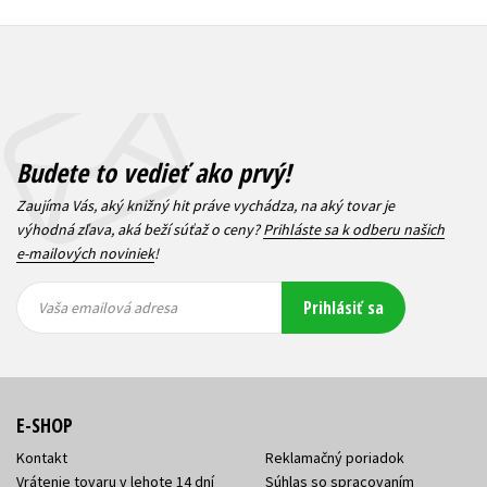
Budete to vedieť ako prvý!
Zaujíma Vás, aký knižný hit práve vychádza, na aký tovar je
výhodná zľava, aká beží súťaž o ceny?
Prihláste sa k odberu našich
e-mailových noviniek
!
Vaša
Vaša
Prihlásiť sa
emailová
emailová
Vaša emailová adresa
adresa
adresa
E-SHOP
Kontakt
Reklamačný poriadok
Vrátenie tovaru v lehote 14 dní
Súhlas so spracovaním