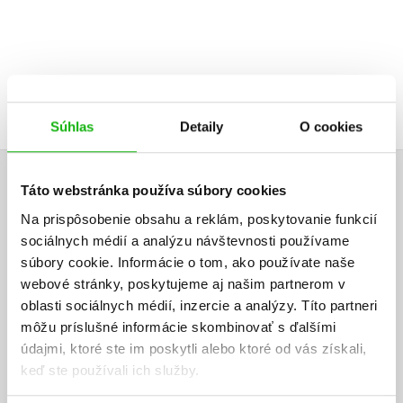
Súhlas
Detaily
O cookies
Táto webstránka používa súbory cookies
UŽIVATEĽSKÁ RECENZIA
Na prispôsobenie obsahu a reklám, poskytovanie funkcií
Žiadne užívateľské hodnotenia nie sú dostupné.
sociálnych médií a analýzu návštevnosti používame
súbory cookie. Informácie o tom, ako používate naše
Vaše hodnotenie
webové stránky, poskytujeme aj našim partnerom v
oblasti sociálnych médií, inzercie a analýzy. Títo partneri
Používateľskú recenziu môžu vkladať len registrovaní užívatelia
môžu príslušné informácie skombinovať s ďalšími
údajmi, ktoré ste im poskytli alebo ktoré od vás získali,
Prihlásiť
keď ste používali ich služby.