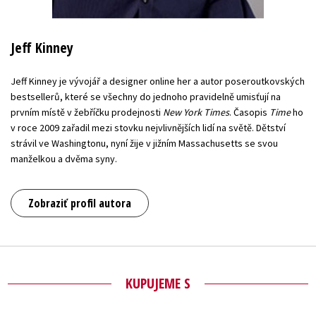
Jeff Kinney
Jeff Kinney je vývojář a designer online her a autor poseroutkovských
bestsellerů, které se všechny do jednoho pravidelně umisťují na
prvním místě v žebříčku prodejnosti
New York Times
. Časopis
Time
ho
v roce 2009 zařadil mezi stovku nejvlivnějších lidí na světě. Dětství
strávil ve Washingtonu, nyní žije v jižním Massachusetts se svou
manželkou a dvěma syny.
Zobraziť profil autora
KUPUJEME S