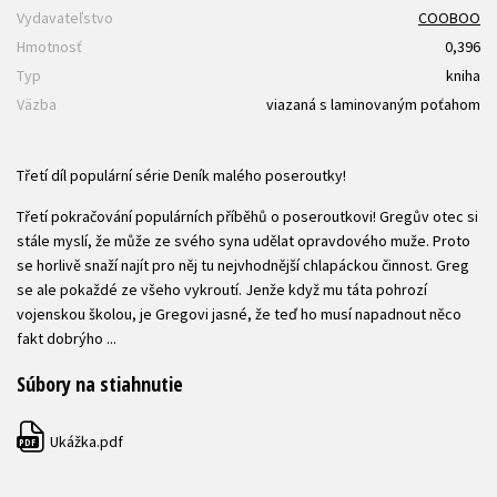
Vydavateľstvo
COOBOO
Hmotnosť
0,396
Typ
kniha
Väzba
viazaná s laminovaným poťahom
Třetí díl populární série Deník malého poseroutky!
Třetí pokračování populárních příběhů o poseroutkovi! Gregův otec si
stále myslí, že může ze svého syna udělat opravdového muže. Proto
se horlivě snaží najít pro něj tu nejvhodnější chlapáckou činnost. Greg
se ale pokaždé ze všeho vykroutí. Jenže když mu táta pohrozí
vojenskou školou, je Gregovi jasné, že teď ho musí napadnout něco
fakt dobrýho ...
Súbory na stiahnutie
Ukážka.pdf
PDF