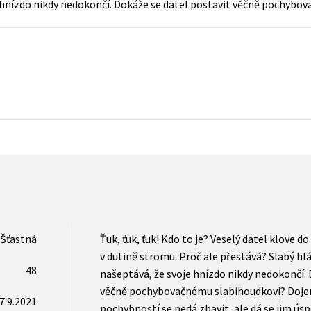
e hnízdo nikdy nedokončí. Dokáže se datel postavit věčně pochybo
Počítače
dy
Young adult
Poézia
Young adult (SK)
Populárno - náučná pre dospelých
Zdravie a životný štýl
Populárno - náučné pre deti
Všetky tituly
 Šťastná
Ťuk, ťuk, ťuk! Kdo to je? Veselý datel klove d
v dutině stromu. Proč ale přestává? Slabý hl
48
našeptává, že svoje hnízdo nikdy nedokončí. 
věčně pochybovačnému slabihoudkovi? Doje
7.9.2021
pochybností se nedá zbavit, ale dá se jim úspě