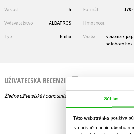
Vek od
5
Formát
170
Vydavateľstvo
ALBATROS
Hmotnosť
Typ
kniha
Väzba
viazaná s pa
poťahom bez 
UŽIVATEĽSKÁ RECENZIA
Žiadne užívateľské hodnotenia nie sú dostupné.
Súhlas
Táto webstránka používa sú
Na prispôsobenie obsahu a r