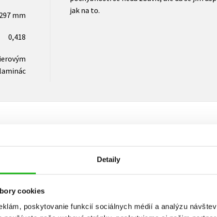
jak na to.
x297 mm
0,418
pierovým
laminác
Vaše hodnotenie
Detaily
Používateľskú recenziu môžu vkladať len registrovaní užívateli
bory cookies
Prihlásiť
eklám, poskytovanie funkcií sociálnych médií a analýzu návšte