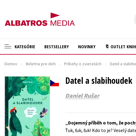
KATEGÓRIE
BESTSELLERY
NOVINKY
🔖 OUTLET KNI
Domov
Beletria pre deti
Príbehy o zvieratách
Datel a slabi
🛍️ Darčekové poukazy
Cestovanie
✍️Knihy s podpisom
Datel a slabihoudek
Darčekové publikácie
🎁 Limitované balíčky
Digitálna fotografia
Daniel Rušar
🔥 Výhodné predpredaje
Doplnkový sortiment
🏷️ Zlacnené knihy
Ezoterika a duchovný svet
Dojemný příběh o tom, že pochyb
⚔️ Zaklínač na CD
História a military
Ťuk, ťuk, ťuk! Kdo to je? Veselý da
🔖Outlet knihy
Hobby