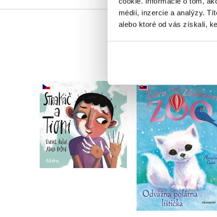
cookie. Informácie o tom, ak
médií, inzercie a analýzy. Tí
alebo ktoré od vás získali, ke
Zara a jej Záchran
Strakáč a Tioni
zoo - Odvážna polár
líštička
Daniel Rušar
Amelia Cobb
Do košíka
Do košíka
10,19 €
7,64 €