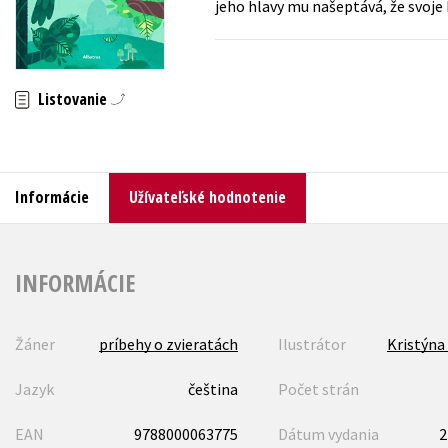
jeho hlavy mu našeptává, že svoj
Humanitné a spoločenské ve
Auto - moto
Jazyky
Beletria pre deti
Listovanie
Kalendáre, diáre
Beletria pre dospelých
Kariéra a osobný rozvoj
Informácie
Užívateľské hodnotenie
INFORMÁCIE
Žáner
príbehy o zvieratách
Ilustrátor
Kristýna
Jazyk
čeština
Počet strán
EAN
9788000063775
Dátum vydania
2