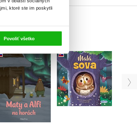
om v oblasti sociálnych
mi, ktoré ste im poskytli
Povoliť všetko
Maty a Alfi na horách
Malá sova
Katarína Macurová
Rose Harkness
Do košíka
Do košíka
7,64 €
11,04 €