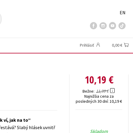
EN
Prihlásiť
0,00 €
10,19 €
11,99 €
Bežne
Najnižšia cena za
posledných 30 dní:
10,19 €
 ví, jak na to
přestává? Slabý hlásek uvnitř
Skladom