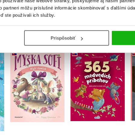
o používate naše webové stránky, poskytujeme aj našim partner
to partneri môžu príslušné informácie skombinovať s ďalšími údaj
ď ste používali ich služby.
KUPUJEME S
Prispôsobiť
ná
Myška Sofi 11: Myší
365 medvedích
na
domček
príbehov
Poppy Greenová
Christian Jeremies
Do košíka
Do košíka
6,79 €
14,44 €