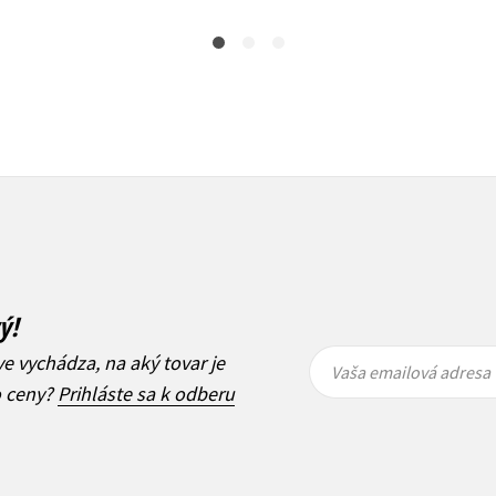
ý!
Vaša
Vaša
ve vychádza, na aký tovar je
emailová
emailová
Vaša emailová adresa
adresa
adresa
o ceny?
Prihláste sa k odberu