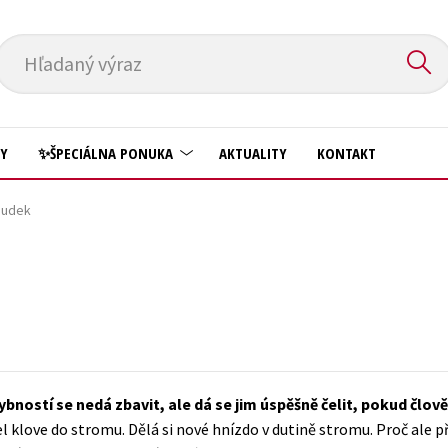
Hľadaný výraz
HY
✨ŠPECIÁLNA PONUKA
AKTUALITY
KONTAKT
houdek
Predškoláci
Komiks
Príroda a záhrada
Krížovky
Prírodné vedy
Kuchárske knihy
Technické vedy
New Adult
Učebnice
Obchod a ekonómia
ností se nedá zbavit, ale dá se jim úspěšně čelit, pokud člověk
Umenie a kultúra
Ostatné
tel klove do stromu. Dělá si nové hnízdo v dutině stromu. Proč ale 
Výchova a pedagogika