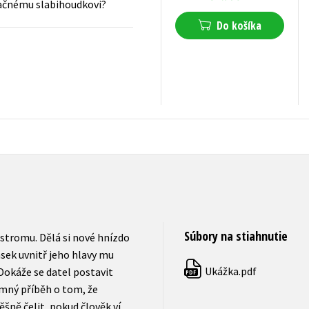
vačnému slabihoudkovi?
Do košíka
10,19
€
s DPH
Súbory na stiahnutie
o stromu. Dělá si nové hnízdo
ásek uvnitř jeho hlavy mu
Ukážka.pdf
Dokáže se datel postavit
PDF
mný příběh o tom, že
šně čelit, pokud člověk ví,