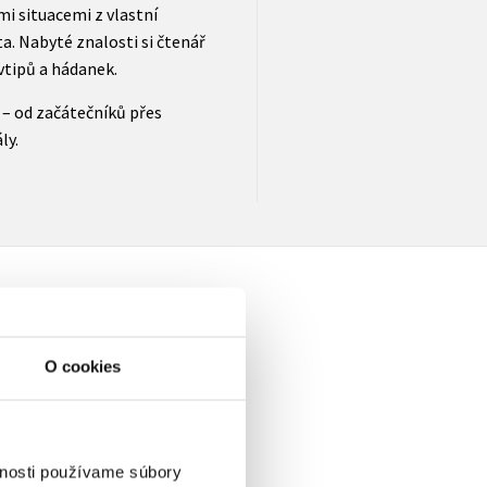
mi situacemi z vlastní
a. Nabyté znalosti si čtenář
vtipů a hádanek.
– od začátečníků přes
ly.
O cookies
a
vnosti používame súbory