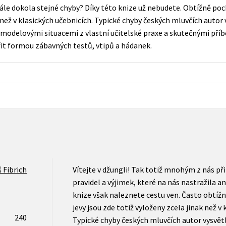
Počítače
tále dokola stejné chyby? Díky této knize už nebudete. Obtížně po
dy
Young adult
k než v klasických učebnicích. Typické chyby českých mluvčích autor
Poézia
e modelovými situacemi z vlastní učitelské praxe a skutečnými příb
Young adult (SK)
Populárno - náučná pre dospelých
řit formou zábavných testů, vtipů a hádanek.
Zdravie a životný štýl
Populárno - náučné pre deti
Všetky tituly
 Fibrich
Vítejte v džungli! Tak totiž mnohým z nás p
pravidel a výjimek, které na nás nastražila a
knize však naleznete cestu ven. Často obtíž
jevy jsou zde totiž vyloženy zcela jinak než v 
240
Typické chyby českých mluvčích autor vysvět