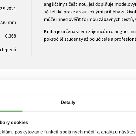
angličtiny s češtinou, jež doplňuje modelový
2.9.2021
učitelské praxe a skutečnými příběhy ze život
může ihned ověřit formou zábavných testů, 
x230 mm
Kniha je určena všem zájemcům o angličtinu 
0,368
pokročilé studenty až po učitele a profesioná
 lepená
Vaše hodnotenie
Detaily
Používateľskú recenziu môžu vkladať len registrovaní užívateli
bory cookies
Prihlásiť
eklám, poskytovanie funkcií sociálnych médií a analýzu návšte