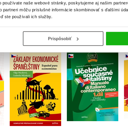
o používate naše webové stránky, poskytujeme aj našim partner
to partneri môžu príslušné informácie skombinovať s ďalšími údaj
ď ste používali ich služby.
KUPUJEME S
Prispôsobiť
Učebnice současné
Základy ekonomické
italštiny, 1. díl
španělštiny
,
Eva Ferrarová
,
Ludmila Mlýnková
,
Miroslava Ferrarová
Olga Macíková
Vlastimila Pospíšilová
Do košíka
Do košíka
20,82 €
20,82 €