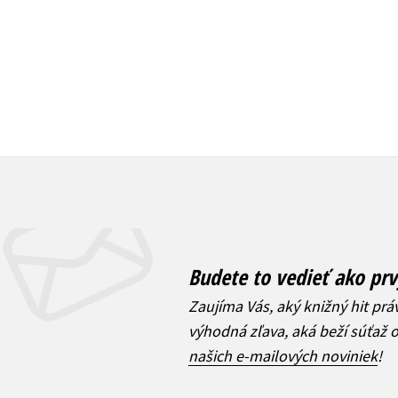
12,74 €
12,74 €
Budete to vedieť ako prv
Zaujíma Vás, aký knižný hit prá
výhodná zľava, aká beží súťaž 
našich e-mailových noviniek
!