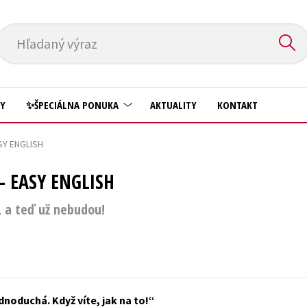
Hľadaný výraz
HY
✨ŠPECIÁLNA PONUKA
AKTUALITY
KONTAKT
ASY ENGLISH
Predškoláci
Komiks
 - EASY ENGLISH
Príroda a záhrada
Krížovky
Prírodné vedy
í, a teď už nebudou!
Kuchárske knihy
Technické vedy
New Adult
Učebnice
Obchod a ekonómia
Umenie a kultúra
Ostatné
dnoduchá. Když víte, jak na to!
Výchova a pedagogika