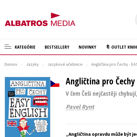
KATEGÓRIE
BESTSELLERY
NOVINKY
🔖 OUTLET KNI
Domov
Jazyky
Jazykové učebnice
Angličtina pro Čechy - E
🛍️ Darčekové poukazy
Cestovanie
✍️Knihy s podpisom
Angličtina pro Čechy
Darčekové publikácie
🎁 Limitované balíčky
Digitálna fotografia
V čem Češi nejčastěji chybuj
🔥 Výhodné predpredaje
Doplnkový sortiment
Pavel Rynt
🏷️ Zlacnené knihy
Ezoterika a duchovný svet
⚔️ Zaklínač na CD
História a military
Angličtina opravdu může být je
🔖Outlet knihy
Hobby