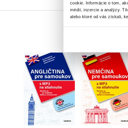
cookie. Informácie o tom, ak
médií, inzercie a analýzy. Tí
alebo ktoré od vás získali, ke
Angličtina pre
Nemčina pre
samoukov
samoukov
,
Šárka Zelenková
,
James Branam
,
James Branam
,
Barbara Hochheim
Iva Dostálová
Eva Hereinová
Do košíka
Do košíka