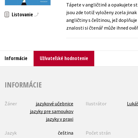
Tápete v angličtině a opakujete s
Humanitné a spoločenské ve
jsou zde totiž vyloženy zcela jina
Listovanie
Auto - moto
angličtiny s češtinou, jež doplňuj
Jazyky
Beletria pre deti
znalosti si čtenář může ihned ově
Kalendáre, diáre
Beletria pre dospelých
Kariéra a osobný rozvoj
Informácie
Užívateľské hodnotenie
INFORMÁCIE
Žáner
jazykové učebnice
Ilustrátor
Lukáš
jazyky pre samoukov
jazyky v praxi
Jazyk
čeština
Počet strán