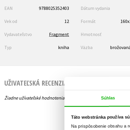
EAN
9788025352403
Dátum vydania
Vek od
12
Formát
160
Vydavateľstvo
Fragment
Hmotnosť
Typ
kniha
Väzba
brožovaná
UŽIVATEĽSKÁ RECENZIA
Žiadne užívateľské hodnotenia nie sú dostupné.
Súhlas
Táto webstránka používa sú
Na prispôsobenie obsahu a r