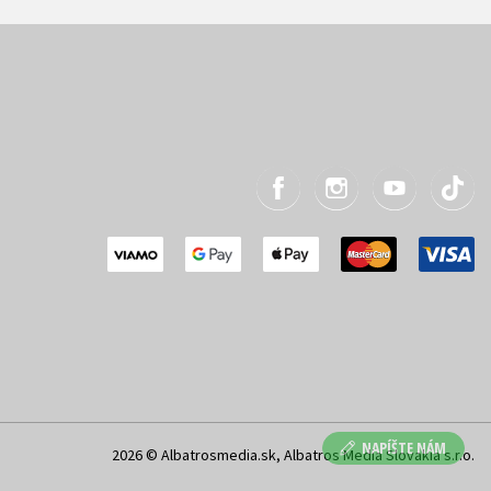
NAPÍŠTE NÁM
2026 © Albatrosmedia.sk, Albatros Media Slovakia s.r.o.