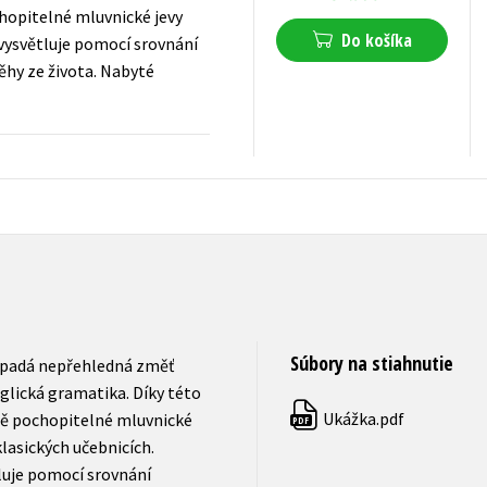
chopitelné mluvnické jevy
Do košíka
 vysvětluje pomocí srovnání
ěhy ze života. Nabyté
10,19
€
s DPH
Súbory na stiahnutie
řipadá nepřehledná změť
nglická gramatika. Díky této
Ukážka.pdf
ně pochopitelné mluvnické
PDF
klasických učebnicích.
luje pomocí srovnání