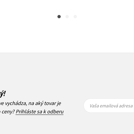
ý!
Vaša
Vaša
ve vychádza, na aký tovar je
emailová
emailová
Vaša emailová adresa
adresa
adresa
o ceny?
Prihláste sa k odberu