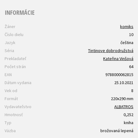
INFORMÁCIE
Žáner
komiks
Číslo dielu
10
Jazyk
čeština
Séria
Tintinove dobrodružstvá
Prekladateľ
Kateřina Vinšová
Počet strán
64
EAN
9788000062815
Dátum vydania
25.10.2021
Vek od
8
Formát
220x290 mm
Vydavateľstvo
ALBATROS
Hmotnosť
0,252
Typ
kniha
Väzba
brožovaná lepená