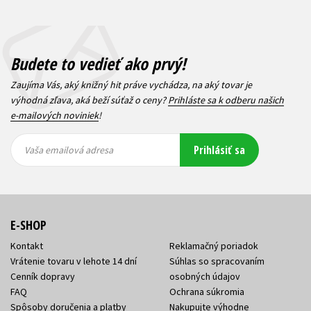
Budete to vedieť ako prvý!
Zaujíma Vás, aký knižný hit práve vychádza, na aký tovar je
výhodná zľava, aká beží súťaž o ceny?
Prihláste sa k odberu našich
e-mailových noviniek
!
Vaša
Vaša
Prihlásiť sa
emailová
emailová
Vaša emailová adresa
adresa
adresa
E-SHOP
Kontakt
Reklamačný poriadok
Vrátenie tovaru v lehote 14 dní
Súhlas so spracovaním
Cenník dopravy
osobných údajov
FAQ
Ochrana súkromia
Spôsoby doručenia a platby
Nakupujte výhodne