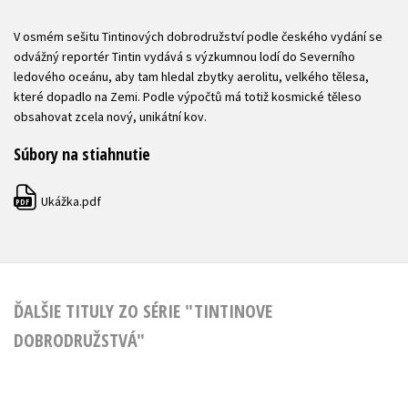
V osmém sešitu Tintinových dobrodružství podle českého vydání se
odvážný reportér Tintin vydává s výzkumnou lodí do Severního
ledového oceánu, aby tam hledal zbytky aerolitu, velkého tělesa,
které dopadlo na Zemi. Podle výpočtů má totiž kosmické těleso
obsahovat zcela nový, unikátní kov.
Súbory na stiahnutie
Ukážka.pdf
PDF
ĎALŠIE TITULY ZO SÉRIE "TINTINOVE
DOBRODRUŽSTVÁ"