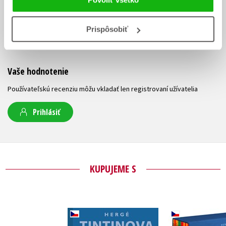
UŽIVATEĽSKÁ RECENZIA
Prispôsobiť
Žiadne užívateľské hodnotenia nie sú dostupné.
Vaše hodnotenie
Používateľskú recenziu môžu vkladať len registrovaní užívatelia
Prihlásiť
KUPUJEME S
Tintinova
Tintin