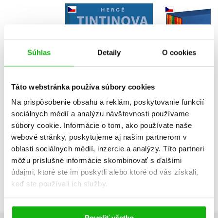
Tintinova
Tintin
dobrodružství 1 -
dobrodruž
omnibus 1-3
kompletní
Hergé
13-2
Herg
Súhlas
Detaily
O cookies
Táto webstránka používa súbory cookies
Na prispôsobenie obsahu a reklám, poskytovanie funkcií
Do košíka
Do košík
sociálnych médií a analýzu návštevnosti používame
súbory cookie. Informácie o tom, ako používate naše
30,52 €
81,52
webové stránky, poskytujeme aj našim partnerom v
oblasti sociálnych médií, inzercie a analýzy. Títo partneri
môžu príslušné informácie skombinovať s ďalšími
údajmi, ktoré ste im poskytli alebo ktoré od vás získali,
keď ste používali ich služby.
Povoliť všetko