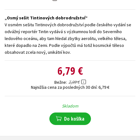
Technické vedy
Učebnice
Umenie a kultúra
Osmý sešit Tintinových dobrodružství
Výchova a pedagogika
Young adult
Young adult (SK)
V osmém sešitu Tintinových dobrodružství podle českého vydání se
Zdravie a životný štýl
odvážný reportér Tintin vydává s výzkumnou lodí do Severního
ledového oceánu, aby tam hledal zbytky aerolitu, velkého tělesa,
Všetky tituly
které dopadlo na Zemi. Podle výpočtů má totiž kosmické těleso
obsahovat zcela nový, unikátní kov.
6,79 €
7,99 €
Bežne
Najnižšia cena za posledných 30 dní:
6,79 €
Skladom
Do košíka